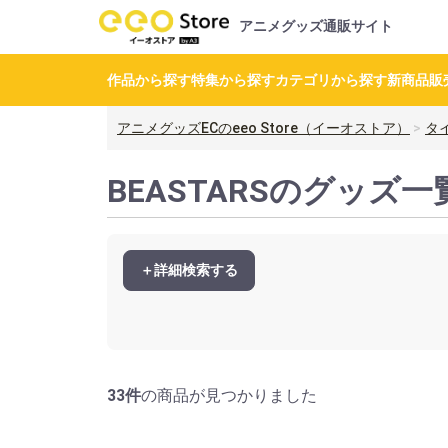
アニメグッズ通販サイト
作品から探す
特集から探す
カテゴリから探す
新商品
販
アニメグッズECのeeo Store（イーオストア）
タ
BEASTARSのグッズ一
＋詳細検索する
33件
の商品が見つかりました