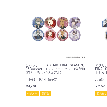
缶バッジ「BEASTARS FINAL SEASON」
アクリル
06/着物ver. コンプリートセット(全8種)
FINAL
(描き下ろしビジュアル)
トセット
お届け：9月中旬予定
お届け
￥4,400
￥7,040
特典あり
新商品
特典あり