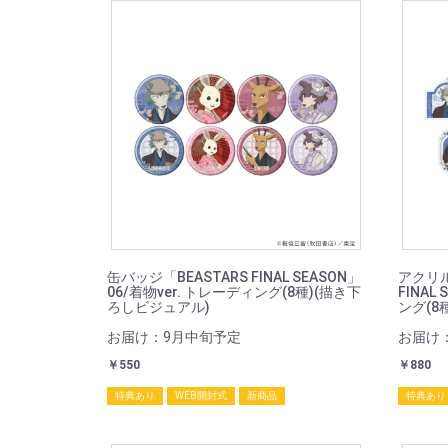
缶バッジ「BEASTARS FINAL SEASON」
アクリル
06/着物ver. トレーディング(8種)(描き下
FINAL
ろしビジュアル)
ング(8
お届け：9月中旬予定
お届け
￥550
￥880
特典あり
WEB開封式
新商品
特典あり