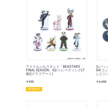
アクリルぷちスタンド「BEASTARS
缶バッジ「
FINAL SEASON」02/トレーディング(7
04/コ
種)(グラフアート)
しビジ
￥935
￥4,400
WEB開封式