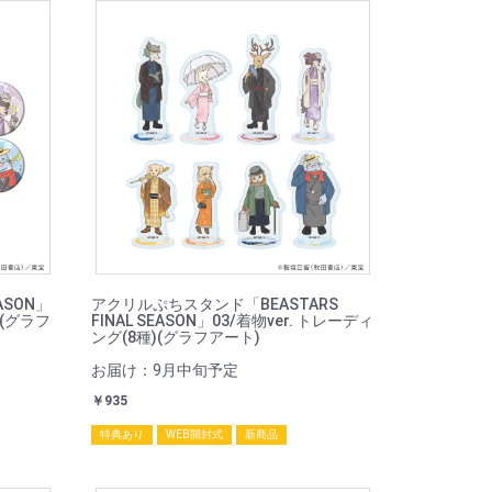
ASON」
アクリルぷちスタンド「BEASTARS
)(グラフ
FINAL SEASON」03/着物ver. トレーディ
ング(8種)(グラフアート)
お届け：9月中旬予定
￥935
特典あり
WEB開封式
新商品