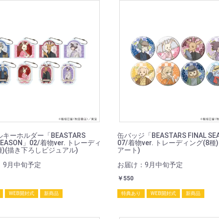
キーホルダー「BEASTARS
缶バッジ「BEASTARS FINAL SE
 SEASON」02/着物ver. トレーディ
07/着物ver. トレーディング(8種
種)(描き下ろしビジュアル)
アート)
：9月中旬予定
お届け：9月中旬予定
￥550
WEB開封式
新商品
特典あり
WEB開封式
新商品