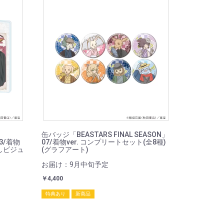
)
缶バッジ「BEASTARS FINAL SEASON」
03/着物
07/着物ver. コンプリートセット(全8種)
ろしビジュ
(グラフアート)
お届け：9月中旬予定
￥4,400
特典あり
新商品