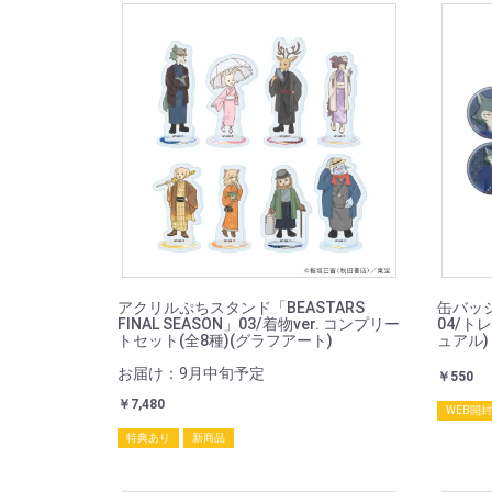
アクリルぷちスタンド「BEASTARS
缶バッジ「
FINAL SEASON」03/着物ver. コンプリー
04/ト
トセット(全8種)(グラフアート)
ュアル)
お届け：9月中旬予定
￥550
￥7,480
WEB開
特典あり
新商品