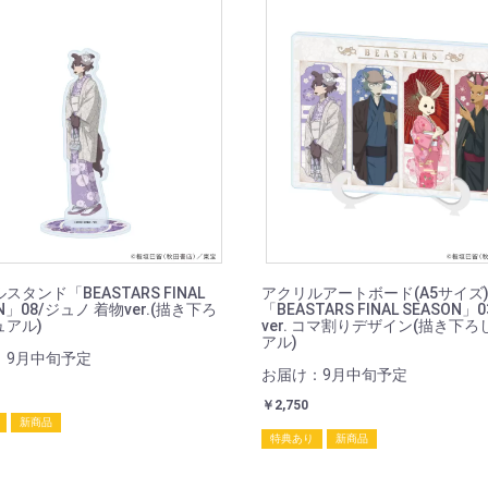
スタンド「BEASTARS FINAL
アクリルアートボード(A5サイズ
N」08/ジュノ 着物ver.(描き下ろ
「BEASTARS FINAL SEASON」
ュアル)
ver. コマ割りデザイン(描き下
アル)
：9月中旬予定
お届け：9月中旬予定
￥2,750
新商品
特典あり
新商品