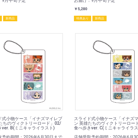
：9月中旬予定
お届け：9月中旬予定
￥5,280
新商品
特典あり
新商品
ド式小物ケース「イナズマイレブ
スライド式小物ケース「イナズ
たちのヴィクトリーロード」02/
ン 英雄たちのヴィクトリーロード
ver. B(ミニキャライラスト)
食べ歩きver. C(ミニキャライラス
予約期間：2026年6月30日まで
店舗受取予約期間：2026年6月3