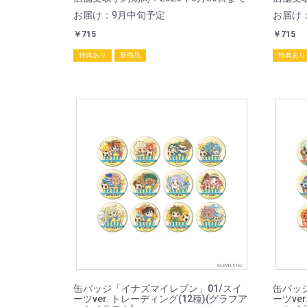
お届け：9月中旬予定
お届け
￥715
￥715
特典あり
新商品
特典あり
缶バッジ「イナズマイレブン」01/スイ
缶バッ
ーツver. トレーディング(12種)(グラフア
ーツve