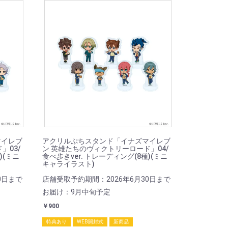
マイレブ
アクリルぷちスタンド「イナズマイレブ
」03/
ン 英雄たちのヴィクトリーロード」04/
)(ミニ
食べ歩きver. トレーディング(8種)(ミニ
キャライラスト)
0日まで
店舗受取予約期間：2026年6月30日まで
お届け：9月中旬予定
￥900
特典あり
WEB開封式
新商品