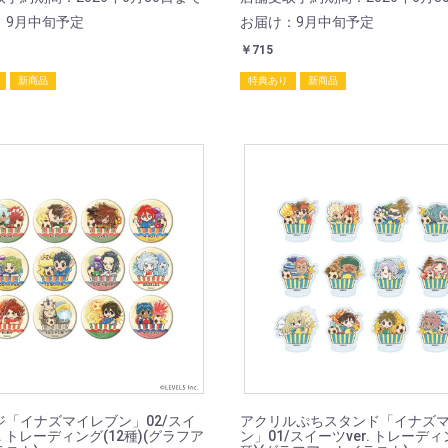
：9月中旬予定
お届け：9月中旬予定
￥715
新商品
特典あり
新商品
ジ「イナズマイレブン」02/スイ
アクリルぷちスタンド「イナズ
r. トレーディング(12種)(グラフア
ン」01/スイーツver. トレーディ