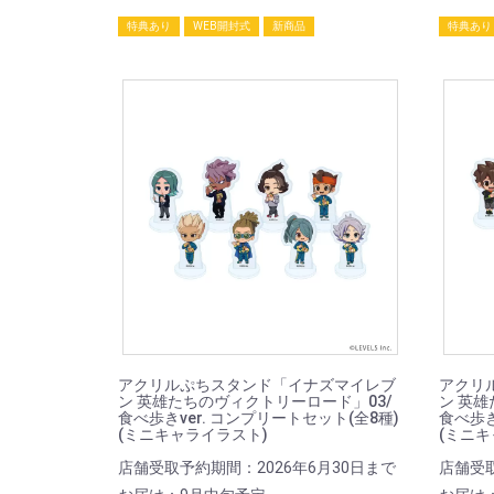
特典あり
WEB開封式
新商品
特典あり
アクリルぷちスタンド「イナズマイレブ
アクリ
ン 英雄たちのヴィクトリーロード」03/
ン 英雄
食べ歩きver. コンプリートセット(全8種)
食べ歩き
(ミニキャライラスト)
(ミニキ
店舗受取予約期間：2026年6月30日まで
店舗受取