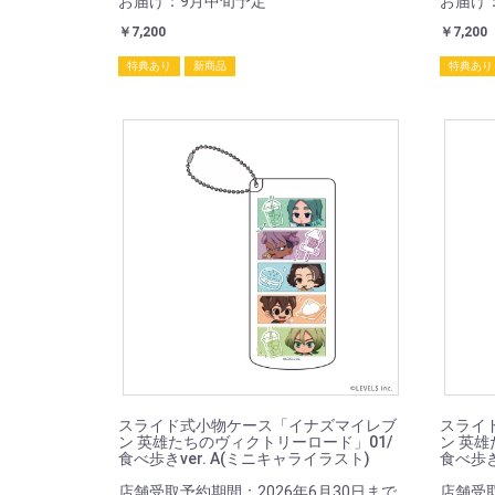
お届け：9月中旬予定
お届け
￥7,200
￥7,200
特典あり
新商品
特典あり
スライド式小物ケース「イナズマイレブ
スライ
ン 英雄たちのヴィクトリーロード」01/
ン 英雄
食べ歩きver. A(ミニキャライラスト)
食べ歩き
店舗受取予約期間：2026年6月30日まで
店舗受取