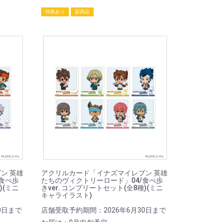
特典あり
新商品
ン 英雄
アクリルカード「イナズマイレブン 英雄
食べ歩
たちのヴィクトリーロード」04/食べ歩
)(ミニ
きver. コンプリートセット(全8種)(ミニ
キャライラスト)
0日まで
店舗受取予約期間：2026年6月30日まで