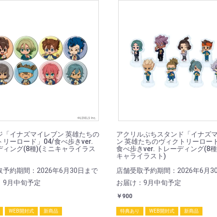
ジ「イナズマイレブン 英雄たちの
アクリルぷちスタンド「イナズ
リーロード」04/食べ歩きver.
ン 英雄たちのヴィクトリーロード
ィング(8種)(ミニキャライラス
食べ歩きver. トレーディング(8種
キャライラスト)
予約期間：2026年6月30日まで
店舗受取予約期間：2026年6月3
：9月中旬予定
お届け：9月中旬予定
￥900
WEB開封式
新商品
特典あり
WEB開封式
新商品