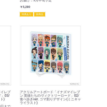
お届け：9月中旬予定
￥5,280
特典あり
新商品
マイレブ
アクリルアートボード「イナズマイレブ
」03/
ン 英雄たちのヴィクトリーロード」02/
ト)
食べ歩きver. コマ割りデザイン(ミニキャ
ライラスト)
0日まで