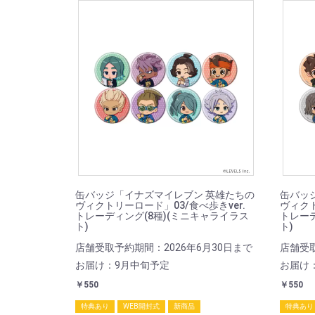
缶バッジ「イナズマイレブン 英雄たちの
缶バッ
ヴィクトリーロード」03/食べ歩きver.
ヴィクト
トレーディング(8種)(ミニキャライラス
トレーデ
ト)
ト)
店舗受取予約期間：2026年6月30日まで
店舗受取
お届け：9月中旬予定
お届け
￥550
￥550
特典あり
WEB開封式
新商品
特典あり