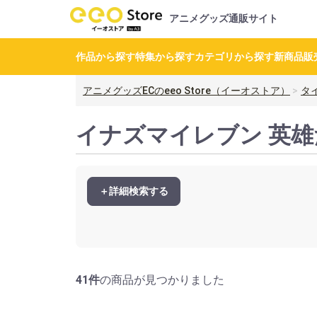
アニメグッズ通販サイト
作品から探す
特集から探す
カテゴリから探す
新商品
販
アニメグッズECのeeo Store（イーオストア）
タ
イナズマイレブン 英
＋詳細検索する
41件
の商品が見つかりました