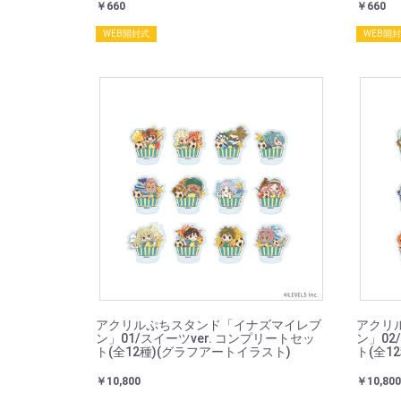
￥660
￥660
WEB開封式
WEB開
アクリルぷちスタンド「イナズマイレブ
アクリ
ン」01/スイーツver. コンプリートセッ
ン」02
ト(全12種)(グラフアートイラスト)
ト(全1
￥10,800
￥10,800