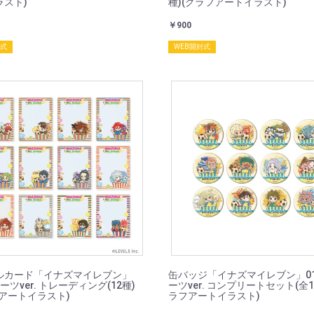
ラスト)
種)(グラフアートイラスト)
￥900
封式
WEB開封式
ルカード「イナズマイレブン」
缶バッジ「イナズマイレブン」01
イーツver. トレーディング(12種)
ーツver. コンプリートセット(全1
アートイラスト)
ラフアートイラスト)