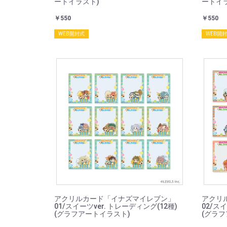
ートイラスト)
ートイ
￥550
￥550
WEB開封式
WEB開
アクリルカード「イナズマイレブン」
アクリ
01/スイーツver. トレーディング(12種)
02/ス
(グラフアートイラスト)
(グラフ