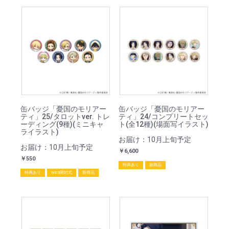
缶バッジ「憂国のモリアー
缶バッジ「憂国のモリアー
ティ」25/タロットver. トレ
ティ」24/コンプリートセッ
ーディング(9種)(ミニキャ
ト(全12種)(場面写イラスト)
ライラスト)
お届け：10月上旬予定
お届け：10月上旬予定
￥6,600
￥550
特典あり
新商品
特典あり
WEB開封式
新商品