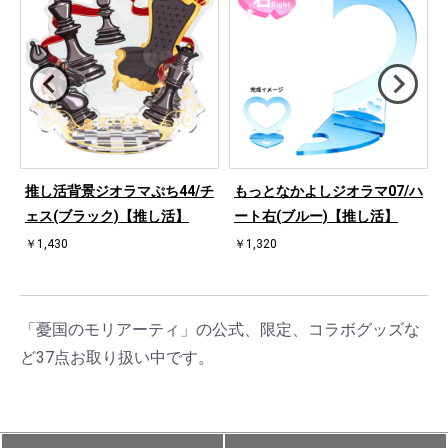
ハ
推し活背景ジオラマぷち44/チ
もっとなかよしジオラマ07/ハ
ェス(ブラック)【推し活】
ート右(ブルー)【推し活】
￥1,430
￥1,320
「憂国のモリアーティ」の公式、限定、コラボグッズな
ど37点お取り扱い中です。