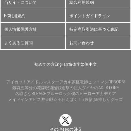
当サイトについて
総合利用規約
EC利用規約
ポイントガイドライン
個人情報保護方針
特定商取引法に基づく表記
よくあるご質問
お問い合わせ
初めての方
English
简体字
繁体中文
アイカツ！
アイドルマスター
アカギ
家庭教師ヒットマンREBORN!
銀魂
五等分の花嫁
呪術廻戦
進撃の巨人
ダイヤのA
Dr.STONE
名取さな
BLEACH
ブルーロック
僕のヒーローアカデミア
メイドインアビス
遊☆戯☆王
わんぱく！刀剣乱舞
推し活グッズ
その他eeoのSNS