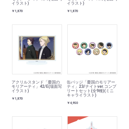
イラスト)
イラスト)
￥1,870
￥1,870
アクリルスタンド「憂国の
缶バッジ「憂国のモリアー
モリアーティ」42/E(場面写
ティ」23/ナイトver.コンプ
イラスト)
リートセット(全9種)(ミニ
キャライラスト)
￥1,870
￥4,950
SOLD