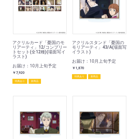
アクリルカード「憂国のモ
アクリルスタンド「憂国の
リアーティ」12/コンプリー
モリアーティ」43/A(場面写
トセット(全12種)(場面写イ
イラスト)
ラスト)
お届け：10月上旬予定
お届け：10月上旬予定
￥1,870
￥7,920
特典あり
新商品
特典あり
新商品