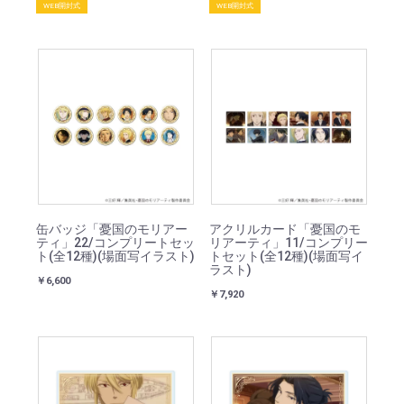
WEB開封式
WEB開封式
缶バッジ「憂国のモリアー
アクリルカード「憂国のモ
ティ」22/コンプリートセッ
リアーティ」11/コンプリー
ト(全12種)(場面写イラスト)
トセット(全12種)(場面写イ
ラスト)
￥6,600
￥7,920