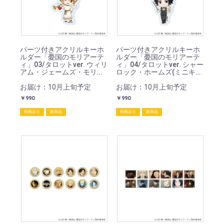
パーツ付きアクリルキーホ
パーツ付きアクリルキーホ
ルダー「憂国のモリアーテ
ルダー「憂国のモリアーテ
ィ」03/タロットver. ウィリ
ィ」04/タロットver. シャー
アム・ジェームズ・モリア
ロック・ホームズ(ミニキャ
ーティ(ミニキャライラス
ライラスト)
ト)
お届け：10月上旬予定
お届け：10月上旬予定
￥990
￥990
特典あり
新商品
特典あり
新商品