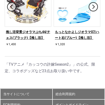
ハ
推し活背景ジオラマぷち44/チ
もっとなかよしジオラマ07/ハ
ェス(ブラック)【推し活】
ート右(ブルー)【推し活】
￥1,430
￥1,320
「TVアニメ『カッコウの許嫁Season2』」の公式、限
定、コラボグッズなど23点お取り扱い中です。
当サイトについて
総合利用規約
EC利用規約
ポイントガイドライン