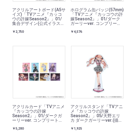
アクリルアートボード(A5サ
ホログラム缶バッジ(57mm)
イズ)「TVアニメ『カッコ
「TVアニメ『カッコウの許
ウの許嫁Season2』」01/
嫁Season2』」01/ダーク
集合デザイン(公式イラス
ガーリーver. コンプリート
ト)
セット(全8種)(描き下ろし
￥2,750
￥4,576
イラスト)
アクリルカード「TVアニメ
アクリルスタンド「TVアニ
『カッコウの許嫁
メ『カッコウの許嫁
Season2』」01/ダークガ
Season2』」05/天野エリ
ーリーver. コンプリートセ
カ ダークガーリーver.(描き
ット(全8種)(描き下ろしイ
下ろしイラスト)
￥5,280
￥1,925
ラスト)