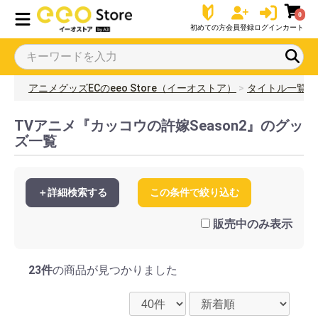
0
初めての方
会員登録
ログイン
カート
アニメグッズECのeeo Store（イーオストア）
タイトル一覧
TVアニメ『カッコウの許嫁Season2』のグッ
ズ一覧
＋詳細検索する
この条件で絞り込む
販売中のみ表示
23件
の商品が見つかりました