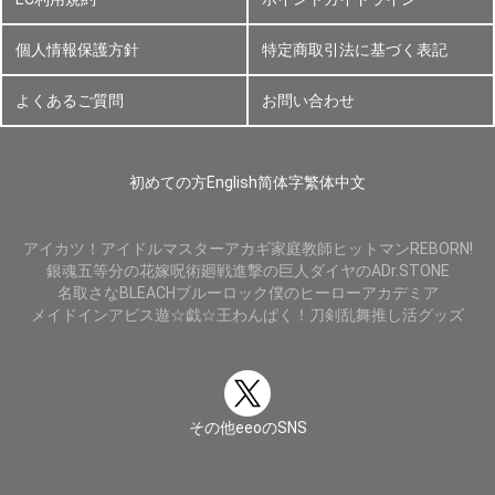
個人情報保護方針
特定商取引法に基づく表記
よくあるご質問
お問い合わせ
初めての方
English
简体字
繁体中文
アイカツ！
アイドルマスター
アカギ
家庭教師ヒットマンREBORN!
銀魂
五等分の花嫁
呪術廻戦
進撃の巨人
ダイヤのA
Dr.STONE
名取さな
BLEACH
ブルーロック
僕のヒーローアカデミア
メイドインアビス
遊☆戯☆王
わんぱく！刀剣乱舞
推し活グッズ
その他eeoのSNS