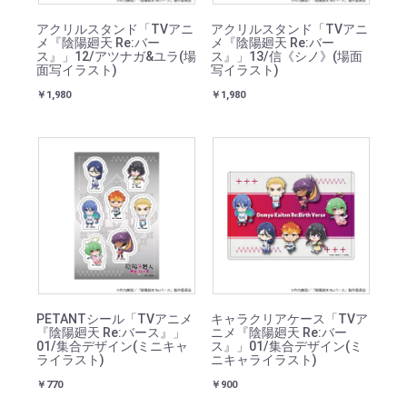
アクリルスタンド「TVアニ
アクリルスタンド「TVアニ
メ『陰陽廻天 Re:バー
メ『陰陽廻天 Re:バー
ス』」12/アツナガ&ユラ(場
ス』」13/信《シノ》(場面
面写イラスト)
写イラスト)
￥1,980
￥1,980
PETANTシール「TVアニメ
キャラクリアケース「TVア
『陰陽廻天 Re:バース』」
ニメ『陰陽廻天 Re:バー
01/集合デザイン(ミニキャ
ス』」01/集合デザイン(ミ
ライラスト)
ニキャライラスト)
￥770
￥900