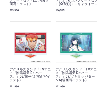
プリートセット(全6種)(場
ス』」01/コンプリートセッ
面写イラスト)
ト(全7種)(ミニキャライラ
スト)
￥3,300
￥6,545
アクリルスタンド「TVアニ
アクリルスタンド「TVアニ
メ『陰陽廻天 Re:バー
メ『陰陽廻天 Re:バー
ス』」08/業平 猛(場面写イ
ス』」09/ツキミヤ パター
ラスト)
ンA(場面写イラスト)
￥1,980
￥1,980