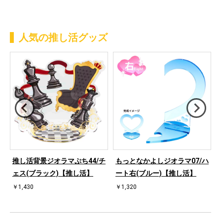
人気の推し活グッズ
桜
推し活背景ジオラマぷち44/チ
もっとなかよしジオラマ07/ハ
ェス(ブラック)【推し活】
ート右(ブルー)【推し活】
￥1,430
￥1,320