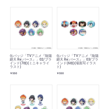
缶バッジ「TVアニメ『陰陽
缶バッジ「TVアニメ『陰陽
廻天 Re:バース』」02/ブラ
廻天 Re:バース』」03/ブラ
インド(7種)(ミニキャライ
インド(6種)(場面写イラス
ラスト)
ト)
￥550
￥550