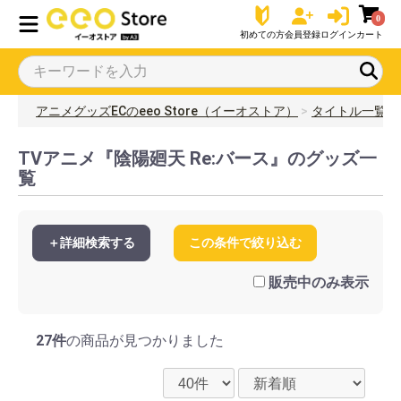
0
初めての方
会員登録
ログイン
カート
アニメグッズECのeeo Store（イーオストア）
タイトル一覧
TVアニメ『陰陽廻天 Re:バース』のグッズ一
覧
＋詳細検索する
この条件で絞り込む
販売中のみ表示
27件
の商品が見つかりました