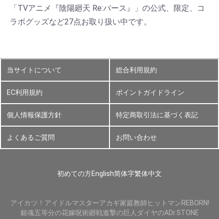
「TVアニメ『陰陽廻天 Re:バース』」の公式、限定、コ
ラボグッズなど27点お取り扱い中です。
当サイトについて
総合利用規約
EC利用規約
ポイントガイドライン
個人情報保護方針
特定商取引法に基づく表記
よくあるご質問
お問い合わせ
初めての方
English
简体字
繁体中文
アイカツ！
アイドルマスター
アカギ
家庭教師ヒットマンREBORN!
銀魂
五等分の花嫁
呪術廻戦
進撃の巨人
ダイヤのA
Dr.STONE