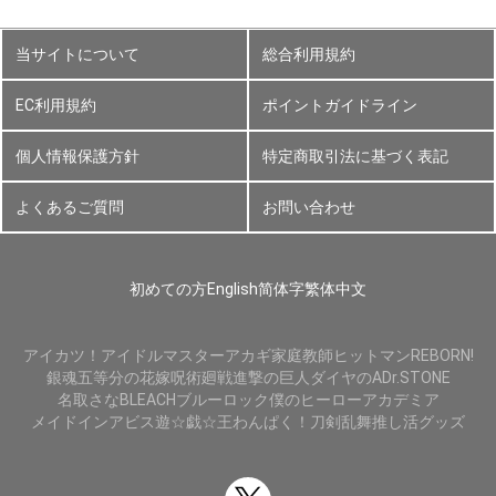
当サイトについて
総合利用規約
EC利用規約
ポイントガイドライン
個人情報保護方針
特定商取引法に基づく表記
よくあるご質問
お問い合わせ
初めての方
English
简体字
繁体中文
アイカツ！
アイドルマスター
アカギ
家庭教師ヒットマンREBORN!
銀魂
五等分の花嫁
呪術廻戦
進撃の巨人
ダイヤのA
Dr.STONE
名取さな
BLEACH
ブルーロック
僕のヒーローアカデミア
メイドインアビス
遊☆戯☆王
わんぱく！刀剣乱舞
推し活グッズ