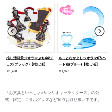
桜
推し活背景ジオラマぷち44/チ
もっとなかよしジオラマ07/ハ
ェス(ブラック)【推し活】
ート右(ブルー)【推し活】
￥1,430
￥1,320
「お文具といっしょ×サンリオキャラクターズ」の公
式、限定、コラボグッズなど16点お取り扱い中です。