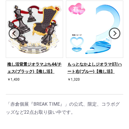
ハ
推し活背景ジオラマぷち44/チ
もっとなかよしジオラマ07/ハ
ェス(ブラック)【推し活】
ート右(ブルー)【推し活】
￥1,430
￥1,320
「赤倉個展『BREAK TIME』」の公式、限定、コラボグ
ッズなど22点お取り扱い中です。