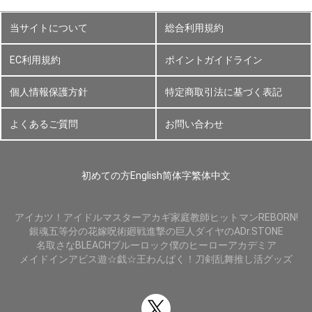
当サイトについて
総合利用規約
EC利用規約
ポイントガイドライン
個人情報保護方針
特定商取引法に基づく表記
よくあるご質問
お問い合わせ
初めての方
English
简体字
繁体中文
アイカツ！
アイドルマスター
アカギ
家庭教師ヒットマンREBORN!
銀魂
五等分の花嫁
呪術廻戦
進撃の巨人
ダイヤのA
Dr.STONE
名取さな
BLEACH
ブルーロック
僕のヒーローアカデミア
メイドインアビス
遊☆戯☆王
わんぱく！刀剣乱舞
推し活グッズ