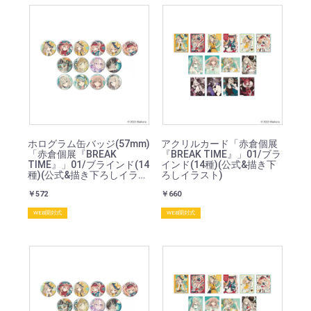
ホログラム缶バッジ(57mm)
アクリルカード「赤倉個展
「赤倉個展『BREAK
『BREAK TIME』」01/ブラ
TIME』」01/ブラインド(14
インド(14種)(公式&描き下
種)(公式&描き下ろしイラス
ろしイラスト)
ト)
￥572
￥660
WEB開封式
WEB開封式