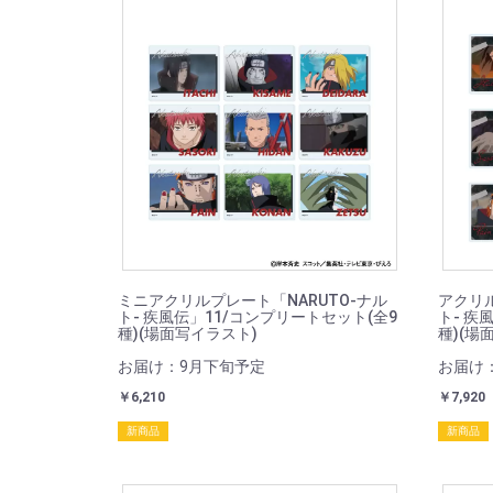
ミニアクリルプレート「NARUTO-ナル
アクリル
ト- 疾風伝」11/コンプリートセット(全9
ト- 疾
種)(場面写イラスト)
種)(場
お届け：9月下旬予定
お届け
￥6,210
￥7,920
新商品
新商品