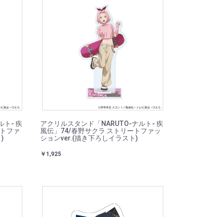
ト- 疾
アクリルスタンド「NARUTO-ナルト- 疾
ートファ
風伝」74/春野サクラ ストリートファッ
)
ションver.(描き下ろしイラスト)
￥1,925