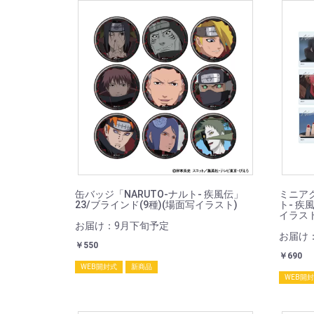
缶バッジ「NARUTO-ナルト- 疾風伝」
ミニアク
23/ブラインド(9種)(場面写イラスト)
ト- 疾
イラスト
お届け：9月下旬予定
お届け
￥550
￥690
WEB開封式
新商品
WEB開