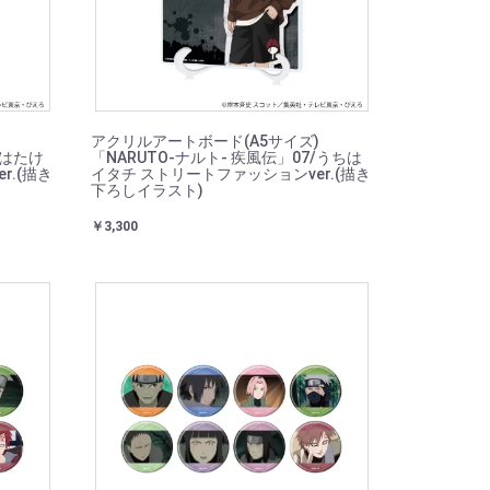
)
アクリルアートボード(A5サイズ)
/はたけ
「NARUTO-ナルト- 疾風伝」07/うちは
r.(描き
イタチ ストリートファッションver.(描き
下ろしイラスト)
￥3,300