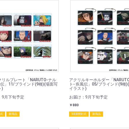
リルプレート「NARUTO-ナル
アクリルキーホルダー「NARUT
風伝」11/ブラインド(9種)(場面写
ト- 疾風伝」05/ブラインド(9種)
)
イラスト)
：9月下旬予定
お届け：9月下旬予定
￥880
封式
新商品
WEB開封式
新商品