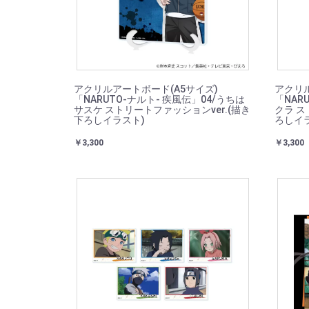
アクリルアートボード(A5サイズ)
アクリル
「NARUTO-ナルト- 疾風伝」04/うちは
「NAR
サスケ ストリートファッションver.(描き
クラ ス
下ろしイラスト)
ろしイ
￥3,300
￥3,300