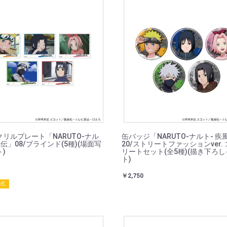
リルプレート「NARUTO-ナル
缶バッジ「NARUTO-ナルト- 疾
風伝」08/ブラインド(5種)(場面写
20/ストリートファッションver.
)
リートセット(全5種)(描き下ろ
ト)
￥2,750
封式