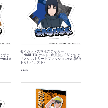
ダイカットスマホステッカー
/うずま
「NARUTO-ナルト- 疾風伝」02/うちは
er.(描
サスケ ストリートファッションver.(描き
下ろしイラスト)
￥495