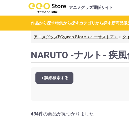
アニメグッズ通販サイト
作品から探す
特集から探す
カテゴリから探す
新商品
販
アニメグッズECのeeo Store（イーオストア）
タ
NARUTO -ナルト- 
＋詳細検索する
494件
の商品が見つかりました