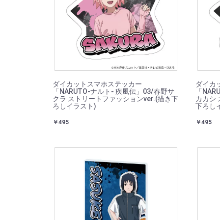
ダイカットスマホステッカー
ダイカ
「NARUTO-ナルト- 疾風伝」03/春野サ
「NAR
クラ ストリートファッションver.(描き下
カカシ 
ろしイラスト)
下ろし
￥495
￥495