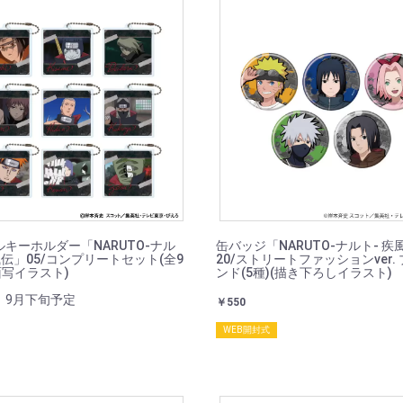
キーホルダー「NARUTO-ナル
缶バッジ「NARUTO-ナルト- 疾
風伝」05/コンプリートセット(全9
20/ストリートファッションver.
面写イラスト)
ンド(5種)(描き下ろしイラスト)
：9月下旬予定
￥550
WEB開封式