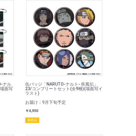
O-ナル
缶バッジ「NARUTO-ナルト- 疾風伝」
(場面写
23/コンプリートセット(全9種)(場面写イ
ラスト)
お届け：9月下旬予定
￥4,950
新商品