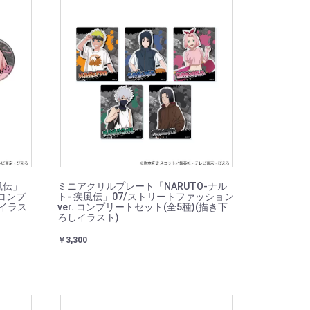
風伝」
ミニアクリルプレート「NARUTO-ナル
 コンプ
ト- 疾風伝」07/ストリートファッション
しイラス
ver. コンプリートセット(全5種)(描き下
ろしイラスト)
￥3,300