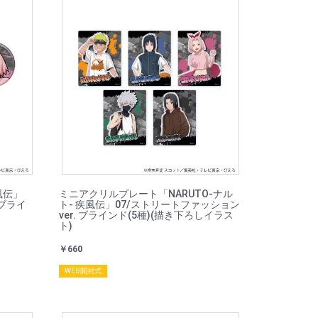
風伝」
ミニアクリルプレート「NARUTO-ナル
 ブライ
ト- 疾風伝」07/ストリートファッション
ver. ブラインド(5種)(描き下ろしイラス
ト)
￥660
WEB開封式