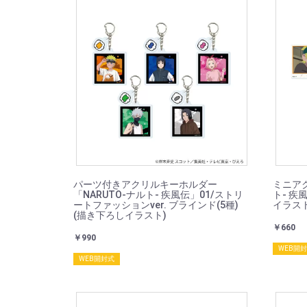
パーツ付きアクリルキーホルダー
ミニアク
「NARUTO-ナルト- 疾風伝」01/ストリ
ト- 疾
ートファッションver. ブラインド(5種)
イラスト
(描き下ろしイラスト)
￥660
￥990
WEB開
WEB開封式