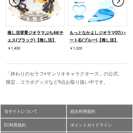
ハ
推し活背景ジオラマぷち44/チ
もっとなかよしジオラマ07/ハ
ェス(ブラック)【推し活】
ート右(ブルー)【推し活】
￥1,430
￥1,320
「終わりのセラフ×サンリオキャラクターズ」の公式、
限定、コラボグッズなど9点お取り扱い中です。
当サイトについて
総合利用規約
EC利用規約
ポイントガイドライン