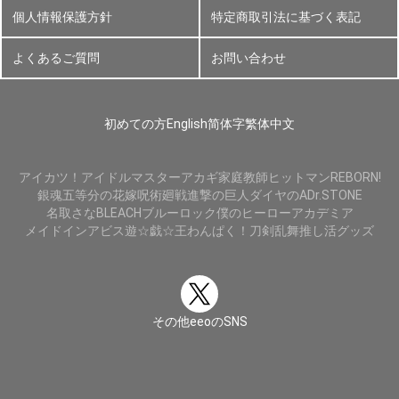
個人情報保護方針
特定商取引法に基づく表記
よくあるご質問
お問い合わせ
初めての方
English
简体字
繁体中文
アイカツ！
アイドルマスター
アカギ
家庭教師ヒットマンREBORN!
銀魂
五等分の花嫁
呪術廻戦
進撃の巨人
ダイヤのA
Dr.STONE
名取さな
BLEACH
ブルーロック
僕のヒーローアカデミア
メイドインアビス
遊☆戯☆王
わんぱく！刀剣乱舞
推し活グッズ
その他eeoのSNS