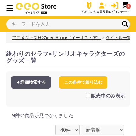
0
初めての方
会員登録
ログイン
カート
アニメグッズECのeeo Store（イーオストア）
タイトル一覧
終わりのセラフ×サンリオキャラクターズの
グッズ一覧
＋詳細検索する
この条件で絞り込む
販売中のみ表示
9件
の商品が見つかりました