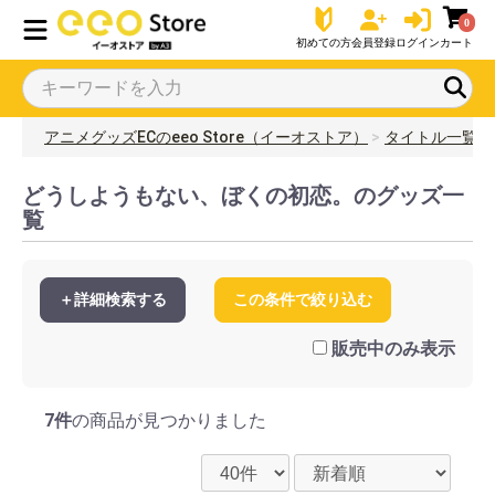
0
初めての方
会員登録
ログイン
カート
アニメグッズECのeeo Store（イーオストア）
タイトル一覧
どうしようもない、ぼくの初恋。のグッズ一
覧
＋詳細検索する
この条件で絞り込む
販売中のみ表示
7件
の商品が見つかりました