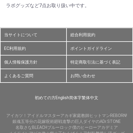
ラボグッズなど7点お取り扱い中です。
当サイトについて
総合利用規約
EC利用規約
ポイントガイドライン
個人情報保護方針
特定商取引法に基づく表記
よくあるご質問
お問い合わせ
初めての方
English
简体字
繁体中文
アイカツ！
アイドルマスター
アカギ
家庭教師ヒットマンREBORN!
銀魂
五等分の花嫁
呪術廻戦
進撃の巨人
ダイヤのA
Dr.STONE
名取さな
BLEACH
ブルーロック
僕のヒーローアカデミア