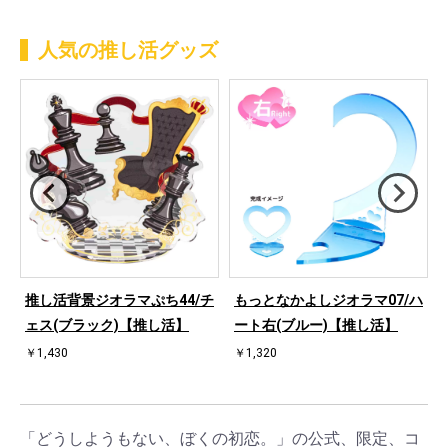
人気の推し活グッズ
ハ
推し活背景ジオラマぷち44/チ
もっとなかよしジオラマ07/ハ
ェス(ブラック)【推し活】
ート右(ブルー)【推し活】
￥1,430
￥1,320
「どうしようもない、ぼくの初恋。」の公式、限定、コ