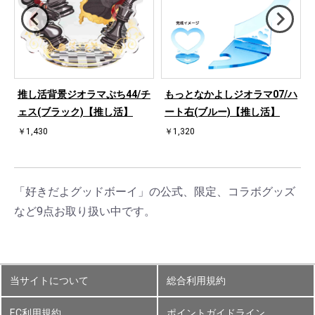
ハ
推し活背景ジオラマぷち44/チ
もっとなかよしジオラマ07/ハ
ェス(ブラック)【推し活】
ート右(ブルー)【推し活】
￥1,430
￥1,320
「好きだよグッドボーイ」の公式、限定、コラボグッズ
など9点お取り扱い中です。
当サイトについて
総合利用規約
EC利用規約
ポイントガイドライン