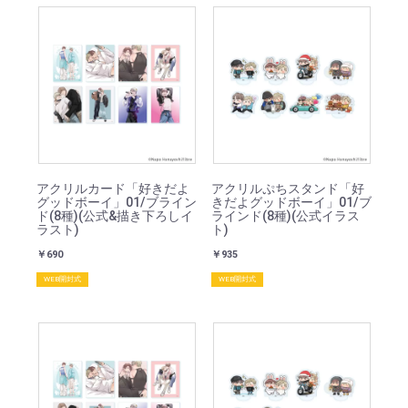
アクリルカード「好きだよ
アクリルぷちスタンド「好
グッドボーイ」01/ブライン
きだよグッドボーイ」01/ブ
ド(8種)(公式&描き下ろしイ
ラインド(8種)(公式イラス
ラスト)
ト)
￥690
￥935
WEB開封式
WEB開封式