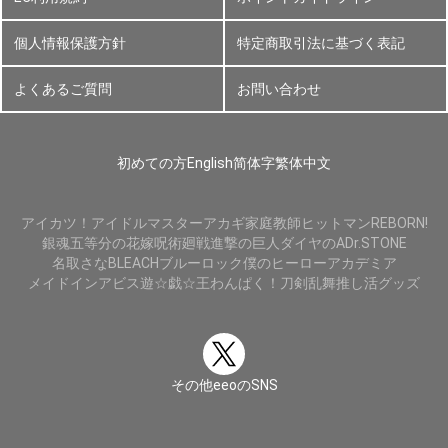
個人情報保護方針
特定商取引法に基づく表記
よくあるご質問
お問い合わせ
初めての方
English
简体字
繁体中文
アイカツ！
アイドルマスター
アカギ
家庭教師ヒットマンREBORN!
銀魂
五等分の花嫁
呪術廻戦
進撃の巨人
ダイヤのA
Dr.STONE
名取さな
BLEACH
ブルーロック
僕のヒーローアカデミア
メイドインアビス
遊☆戯☆王
わんぱく！刀剣乱舞
推し活グッズ
その他eeoのSNS