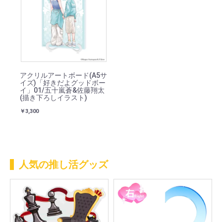
アクリルアートボード(A5サ
イズ)「好きだよグッドボー
イ」01/五十嵐蒼&佐藤翔太
(描き下ろしイラスト)
￥3,300
人気の推し活グッズ