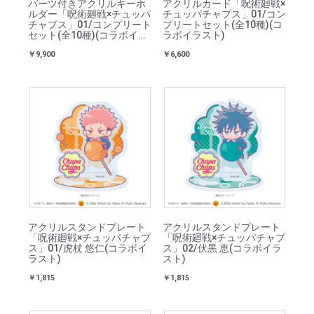
パーツ付きアクリルキーホ
アクリルカード「呪術廻戦×
ルダー「呪術廻戦×チュッパ
チュッパチャプス」01/コン
チャプス」01/コンプリート
プリートセット(全10種)(コ
セット(全10種)(コラボイラ
ラボイラスト)
スト)
￥9,900
￥6,600
アクリルスタンドプレート
アクリルスタンドプレート
「呪術廻戦×チュッパチャプ
「呪術廻戦×チュッパチャプ
ス」01/虎杖 悠仁(コラボイ
ス」02/伏黒 恵(コラボイラ
ラスト)
スト)
￥1,815
￥1,815