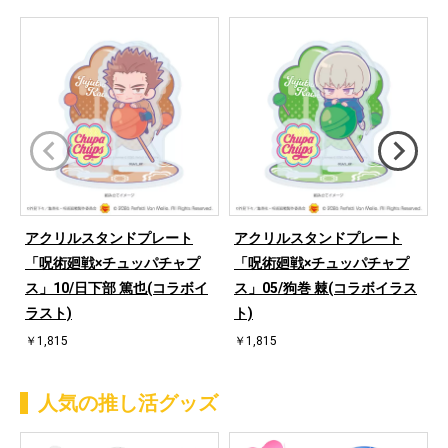
アクリルスタンドプレート
アクリルスタンドプレート
「呪術廻戦×チュッパチャプ
「呪術廻戦×チュッパチャプ
ス」10/日下部 篤也(コラボイ
ス」05/狗巻 棘(コラボイラス
ラスト)
ト)
￥1,815
￥1,815
人気の推し活グッズ