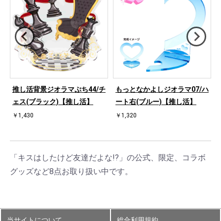
桜
推し活背景ジオラマぷち44/チ
もっとなかよしジオラマ07/ハ
ェス(ブラック)【推し活】
ート右(ブルー)【推し活】
￥1,430
￥1,320
「キスはしたけど友達だよな!?」の公式、限定、コラボ
グッズなど8点お取り扱い中です。
当サイトについて
総合利用規約