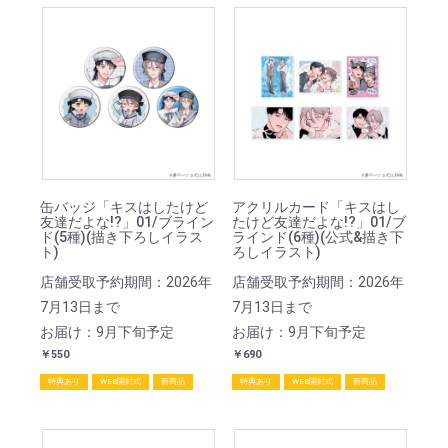
缶バッジ「キスはしたけど
アクリルカード「キスはし
友達だよな!?」01/ブライン
たけど友達だよな!?」01/ブ
ド(5種)(描き下ろしイラス
ラインド(6種)(公式&描き下
ト)
ろしイラスト)
店舗受取予約期間：2026年
店舗受取予約期間：2026年
7月13日まで
7月13日まで
お届け：9月下旬予定
お届け：9月下旬予定
￥550
￥690
特典あり
WEB開封式
新商品
特典あり
WEB開封式
新商品