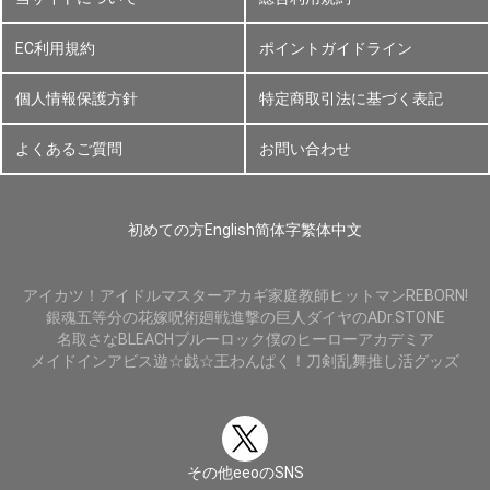
EC利用規約
ポイントガイドライン
個人情報保護方針
特定商取引法に基づく表記
よくあるご質問
お問い合わせ
初めての方
English
简体字
繁体中文
アイカツ！
アイドルマスター
アカギ
家庭教師ヒットマンREBORN!
銀魂
五等分の花嫁
呪術廻戦
進撃の巨人
ダイヤのA
Dr.STONE
名取さな
BLEACH
ブルーロック
僕のヒーローアカデミア
メイドインアビス
遊☆戯☆王
わんぱく！刀剣乱舞
推し活グッズ
その他eeoのSNS