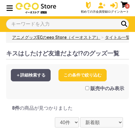
0
初めての方
会員登録
ログイン
カート
アニメグッズECのeeo Store（イーオストア）
タイトル一覧
キスはしたけど友達だよな!?のグッズ一覧
＋詳細検索する
この条件で絞り込む
販売中のみ表示
8件
の商品が見つかりました