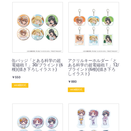
缶バッジ「とある科学の超
アクリルキーホルダー「と
電磁砲Ｔ」30/ブラインド(6
ある科学の超電磁砲Ｔ」12/
種)(描き下ろしイラスト)
ブラインド(6種)(描き下ろ
しイラスト)
￥550
￥880
WEB開封式
WEB開封式