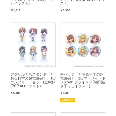
しイラスト)
スト)
￥1,815
￥3,300
アクリルぷちスタンド「と
缶バッジ「とある科学の超
ある科学の超電磁砲Ｔ」10/
電磁砲Ｔ」26/マーメイドド
コンプリートセット(全6種)
レスver. ブラインド(6種)(描
(POP Artイラスト)
き下ろしイラスト)
￥5,400
￥550
WEB開封式