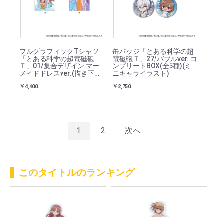
フルグラフィックTシャツ
缶バッジ「とある科学の超
「とある科学の超電磁砲
電磁砲Ｔ」27/バブルver. コ
Ｔ」01/集合デザイン マー
ンプリートBOX(全5種)(ミ
メイドドレスver.(描き下ろ
ニキャライラスト)
しイラスト)
￥4,400
￥2,750
1
2
次へ
このタイトルのランキング