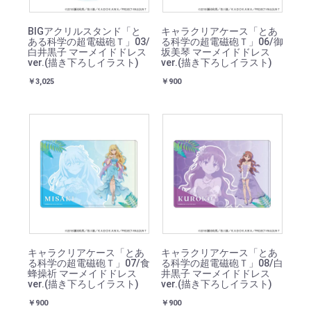
BIGアクリルスタンド「と
キャラクリアケース「とあ
ある科学の超電磁砲Ｔ」03/
る科学の超電磁砲Ｔ」06/御
白井黒子 マーメイドドレス
坂美琴 マーメイドドレス
ver.(描き下ろしイラスト)
ver.(描き下ろしイラスト)
￥3,025
￥900
キャラクリアケース「とあ
キャラクリアケース「とあ
る科学の超電磁砲Ｔ」07/食
る科学の超電磁砲Ｔ」08/白
蜂操祈 マーメイドドレス
井黒子 マーメイドドレス
ver.(描き下ろしイラスト)
ver.(描き下ろしイラスト)
￥900
￥900