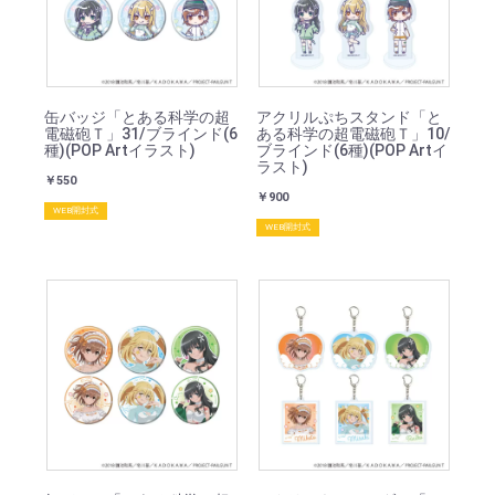
缶バッジ「とある科学の超
アクリルぷちスタンド「と
電磁砲Ｔ」31/ブラインド(6
ある科学の超電磁砲Ｔ」10/
種)(POP Artイラスト)
ブラインド(6種)(POP Artイ
ラスト)
￥550
￥900
WEB開封式
WEB開封式