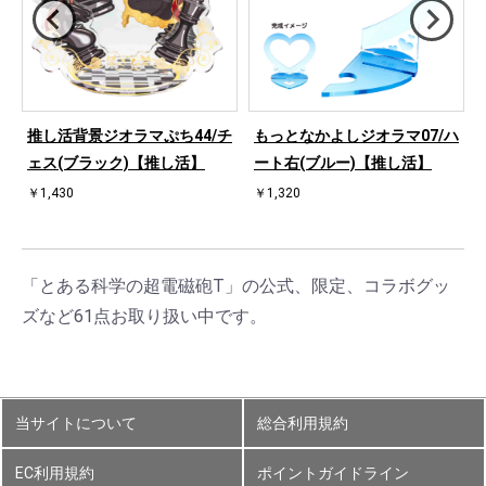
ハ
推し活背景ジオラマぷち44/チ
もっとなかよしジオラマ07/ハ
ェス(ブラック)【推し活】
ート右(ブルー)【推し活】
￥1,430
￥1,320
「とある科学の超電磁砲T」の公式、限定、コラボグッ
ズなど61点お取り扱い中です。
当サイトについて
総合利用規約
EC利用規約
ポイントガイドライン