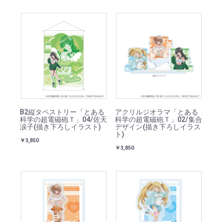
B2縦タペストリー「とある
アクリルジオラマ「とある
科学の超電磁砲Ｔ」04/佐天
科学の超電磁砲Ｔ」02/集合
涙子(描き下ろしイラスト)
デザイン(描き下ろしイラス
ト)
￥3,850
￥3,850