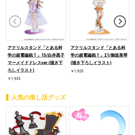
アクリルスタンド「とある科
アクリルスタンド「とある科
学の超電磁砲Ｔ」15/白井黒子
学の超電磁砲Ｔ」21/御坂美琴
マーメイドドレスver.(描き下
(描き下ろしイラスト)
ろしイラスト)
￥1,925
￥1,925
人気の推し活グッズ