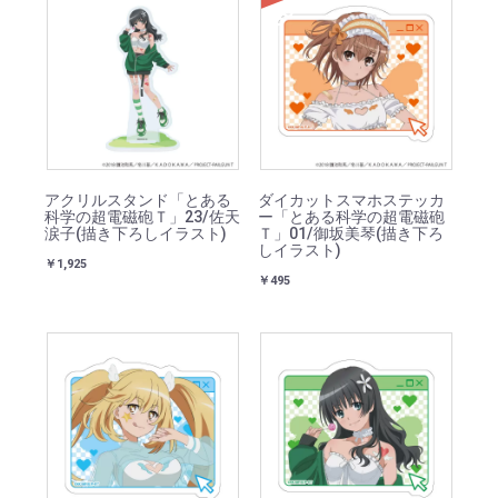
SOLD
アクリルスタンド「とある
ダイカットスマホステッカ
科学の超電磁砲Ｔ」23/佐天
ー「とある科学の超電磁砲
涙子(描き下ろしイラスト)
Ｔ」01/御坂美琴(描き下ろ
しイラスト)
￥1,925
￥495