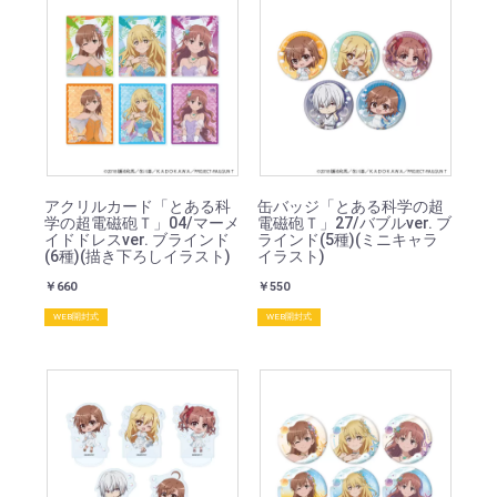
アクリルカード「とある科
缶バッジ「とある科学の超
学の超電磁砲Ｔ」04/マーメ
電磁砲Ｔ」27/バブルver. ブ
イドドレスver. ブラインド
ラインド(5種)(ミニキャラ
(6種)(描き下ろしイラスト)
イラスト)
￥660
￥550
WEB開封式
WEB開封式