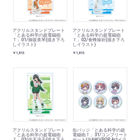
アクリルスタンドプレート
アクリルスタンドプレート
「とある科学の超電磁砲
「とある科学の超電磁砲
Ｔ」01/御坂美琴(描き下ろ
Ｔ」02/食蜂操祈(描き下ろ
しイラスト)
しイラスト)
￥1,815
￥1,815
アクリルスタンドプレート
缶バッジ「とある科学の超
「とある科学の超電磁砲
電磁砲Ｔ」31/コンプリート
Ｔ」03/佐天涙子(描き下ろ
セット(全6種)(POP Artイラ