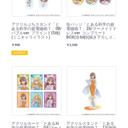
アクリルぷちスタンド「と
缶バッジ「とある科学の超
ある科学の超電磁砲Ｔ」08/
電磁砲Ｔ」26/マーメイドド
バブルver. ブラインド(5種)
レスver. コンプリート
(ミニキャライラスト)
BOX(全6種)(描き下ろしイ
ラスト)
￥900
￥3,300
WEB開封式
アクリルカード「とある科
アクリルスタンド「とある
学の超電磁砲Ｔ」04/マーメ
科学の超電磁砲Ｔ」13/御坂