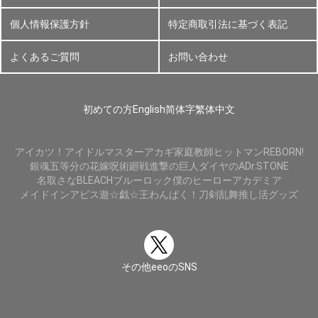
個人情報保護方針
特定商取引法に基づく表記
よくあるご質問
お問い合わせ
初めての方
English
简体字
繁体中文
アイカツ！
アイドルマスター
アカギ
家庭教師ヒットマンREBORN!
銀魂
五等分の花嫁
呪術廻戦
進撃の巨人
ダイヤのA
Dr.STONE
名取さな
BLEACH
ブルーロック
僕のヒーローアカデミア
メイドインアビス
遊☆戯☆王
わんぱく！刀剣乱舞
推し活グッズ
その他eeoのSNS