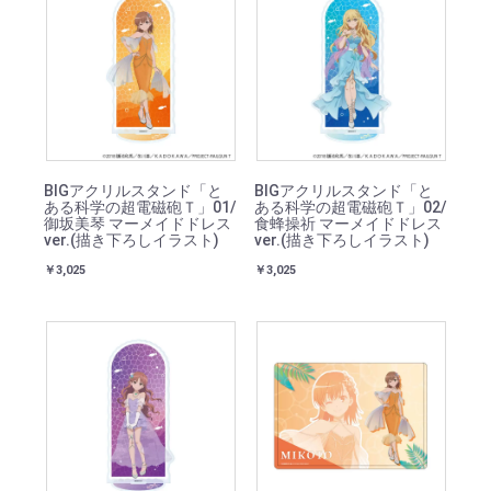
BIGアクリルスタンド「と
BIGアクリルスタンド「と
ある科学の超電磁砲Ｔ」01/
ある科学の超電磁砲Ｔ」02/
御坂美琴 マーメイドドレス
食蜂操祈 マーメイドドレス
ver.(描き下ろしイラスト)
ver.(描き下ろしイラスト)
￥3,025
￥3,025