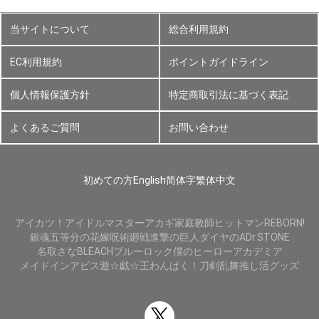
当サイトについて
総合利用規約
EC利用規約
ポイントガイドライン
個人情報保護方針
特定商取引法に基づく表記
よくあるご質問
お問い合わせ
初めての方
English
简体字
繁体中文
アイカツ！
アイドルマスター
アカギ
家庭教師ヒットマンREBORN!
銀魂
五等分の花嫁
呪術廻戦
進撃の巨人
ダイヤのA
Dr.STONE
名取さな
BLEACH
ブルーロック
僕のヒーローアカデミア
メイドインアビス
遊☆戯☆王
わんぱく！刀剣乱舞
推し活グッズ