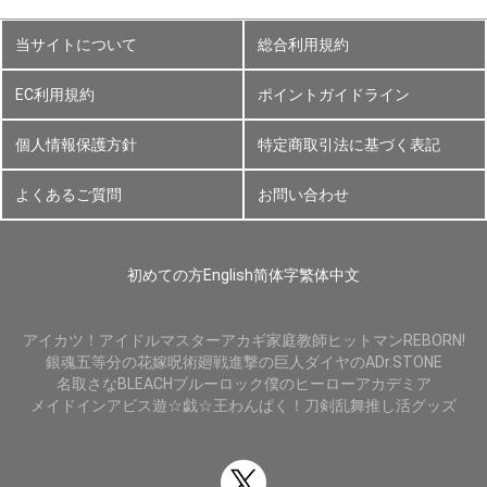
当サイトについて
総合利用規約
EC利用規約
ポイントガイドライン
個人情報保護方針
特定商取引法に基づく表記
よくあるご質問
お問い合わせ
初めての方
English
简体字
繁体中文
アイカツ！
アイドルマスター
アカギ
家庭教師ヒットマンREBORN!
銀魂
五等分の花嫁
呪術廻戦
進撃の巨人
ダイヤのA
Dr.STONE
名取さな
BLEACH
ブルーロック
僕のヒーローアカデミア
メイドインアビス
遊☆戯☆王
わんぱく！刀剣乱舞
推し活グッズ