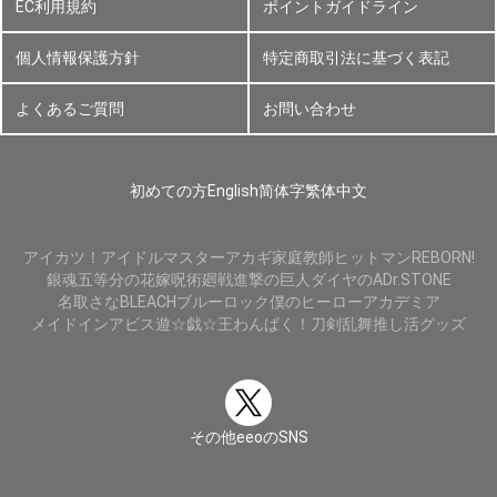
EC利用規約
ポイントガイドライン
個人情報保護方針
特定商取引法に基づく表記
よくあるご質問
お問い合わせ
初めての方
English
简体字
繁体中文
アイカツ！
アイドルマスター
アカギ
家庭教師ヒットマンREBORN!
銀魂
五等分の花嫁
呪術廻戦
進撃の巨人
ダイヤのA
Dr.STONE
名取さな
BLEACH
ブルーロック
僕のヒーローアカデミア
メイドインアビス
遊☆戯☆王
わんぱく！刀剣乱舞
推し活グッズ
その他eeoのSNS