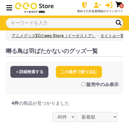
0
初めての方
会員登録
ログイン
カート
アニメグッズECのeeo Store（イーオストア）
タイトル一覧
囀る鳥は羽ばたかないのグッズ一覧
＋詳細検索する
この条件で絞り込む
販売中のみ表示
4件
の商品が見つかりました