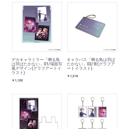
デカキャラミラー「囀る鳥
キャラパス「囀る鳥は羽ば
は羽ばたかない」01/場面写
たかない」02/青(グラフア
風デザイン(グラフアートイ
ートイラスト)
ラスト)
￥1,518
￥1,100