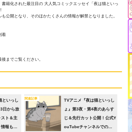
呼び、書籍化された最注目の 大人気コミックエッセイ「夜は猫といっ
！
ルも公開となり、そのほかたくさんの情報が解禁となりました。
到着
最後までご覧ください。
関連記事
猫といっし
TVアニメ『夜は猫といっし
月3日から放
ょ』第3夜・第4夜のあらす
ャスト＆主
じ＆先行カット公開！公式Y
ト情報も明
ouTubeチャンネルでの配