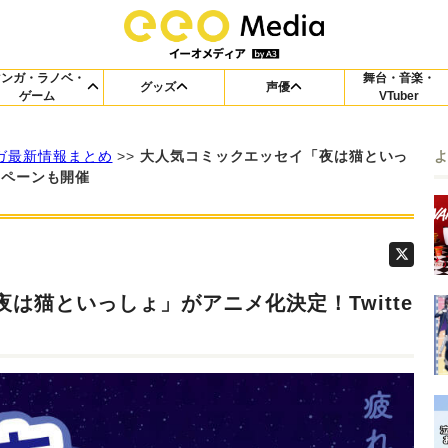
マンガ・ラノベ・
舞台・音楽・
グッズ
声優
ゲーム
VTuber
ガ最新情報まとめ
>>
大人気コミックエッセイ「夜は猫といっ
ンペーンも開催
は猫といっしょ」がアニメ化決定！Twitte