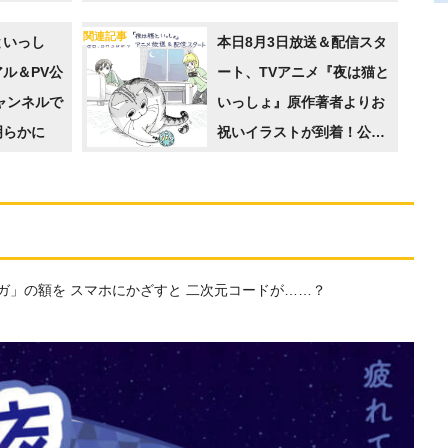
信大好評につき、2話毎の配
関連記事
といっし
信も決定
本日8月3日放送＆配信スタ
ル＆PV公
ート、TVアニメ『夜は猫と
チャンネルで
いっしょ』原作著者よりお
明らかに
祝いイラストが到着！公式
サイトにも異変が…？
ガ」の額を スマホにかざすと 二次元コードが……？