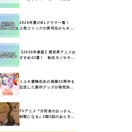
の名作をご紹介!! あなたのな
かのランキングは？
2026年夏のBLドラマ一覧！
人気コミックの実写化からオリ
ジナル作品まで多彩なラインナ
ップに!!【7月放送・配信開始】
【2026年春版】異世界アニメお
すすめ43選！ 転生モノやチー
ト能力で無双する主人公最強な
どの人気作品、異世界ファンタ
ジーや隠れた名作までご紹介!!
ミユキ蜜蜂先生の画業20周年を
記念した新作グッズが発売決
定！『春の嵐とモンスター』
『野良猫と狼』『営業ですか
ら』『なまいきざかり。』か
ら、ときめくアイテムが登場♪
TVアニメ『片田舎のおっさん、
剣聖になる』2期5話のあらすじ
公開！ ヘンブリッツは、ラン
ドリドに立ち合いを申し入れ…