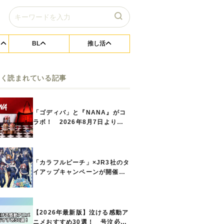
BL
推し活
よく読まれている記事
「ゴディバ」と『NANA』がコ
ラボ！ 2026年8月7日よりシ
ョコリキサー2種類、タンブラー
セットなど第1弾商品が発売へ
「カラフルピーチ」×JR3社のタ
イアップキャンペーンが開催決
定！ ボイスドラマやスタンプ
ラリー、オリジナルグッズの販
売も
【2026年最新版】泣ける感動ア
ニメおすすめ30選！ 号泣必須