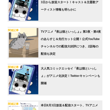
3日から放送スタート！キャスト＆主題歌ア
ーティスト情報も明らかに
関連記事
TVアニメ『夜は猫といっしょ』第3夜・第4夜
のあらすじ＆先行カット公開！公式YouTube
チャンネルでの配信大好評につき、2話毎の
配信も決定
関連記事
大人気コミックエッセイ「夜は猫といっし
ょ」がアニメ化決定！Twitterキャンペーンも
開催
関連記事
本日8月3日放送＆配信スタート、TVアニメ