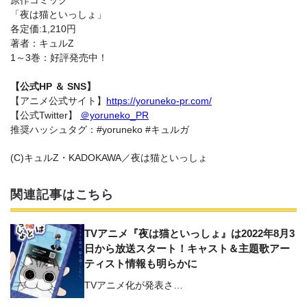
原作コミック
「夜は猫といっしょ」
各定価:1,210円
著者：キュルZ
1～3巻：好評発売中！
【公式HP ＆ SNS】
【アニメ公式サイト】
https://yoruneko-pr.com/
【公式Twitter】
＠yoruneko_PR
推奨ハッシュタグ：#yoruneko #キュルガ
(C)キュルZ・KADOKAWA／夜は猫といっしょ
関連記事はこちら
TVアニメ『夜は猫といっしょ』は2022年8月3
日から放送スタート！キャスト＆主題歌アー
ティスト情報も明らかに
TVアニメ化が発表さ…