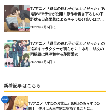
TVアニメ『継母の連れ子が元カノだった』第
1話WEB予告が公開！原作者書き下ろしの下
野紘＆日高里菜によるキャラ掛け合いはファ
ン必聴
2022年7月6日に…
TVアニメ『継母の連れ子が元カノだった』の
追加キャラクターが明らかに！水斗、結女の
両親役は興津和幸＆茅野愛衣
2022年7月6日（…
新着記事はこちら
TVアニメ『才女のお世話』第6話のあらすじ公
開！ 伊月は天王寺家に宿泊することに…