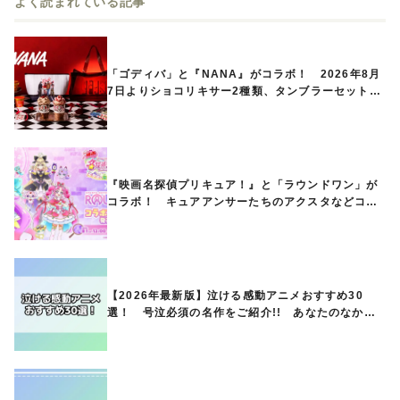
よく読まれている記事
「ゴディバ」と『NANA』がコラボ！ 2026年8月
7日よりショコリキサー2種類、タンブラーセットな
ど第1弾商品が発売へ
『映画名探偵プリキュア！』と「ラウンドワン」が
コラボ！ キュアアンサーたちのアクスタなどコラ
ボグッズが8月1日から登場
【2026年最新版】泣ける感動アニメおすすめ30
選！ 号泣必須の名作をご紹介!! あなたのなかの
ランキングは？