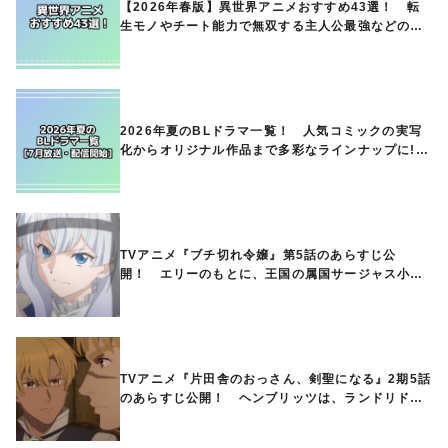
【2026年春版】異世界アニメおすすめ43選！ 転
生モノやチート能力で無双する主人公最強などの人
気作品、異世界ファンタジーや隠れた名作までご紹
介!!
2026年夏のBLドラマ一覧！ 人気コミックの実写
化からオリジナル作品まで多彩なラインナップに!!
【7月放送・配信開始】
TVアニメ『ブチ切れ令嬢』第5話のあらすじ公
開！ エリーのもとに、王国の属国サージャス小王
国が帝国に宣戦布告したと急報が入る
TVアニメ『片田舎のおっさん、剣聖になる』2期5話
のあらすじ公開！ ヘンブリッツは、ランドリドに
立ち合いを申し入れ…