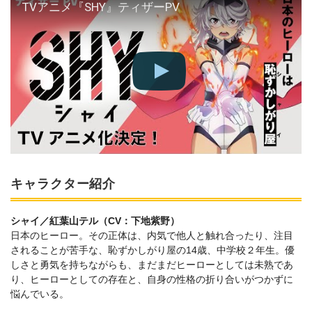
TVアニメ『SHY』ティザーPV
キャラクター紹介
シャイ／紅葉山テル（CV：下地紫野）
日本のヒーロー。その正体は、内気で他人と触れ合ったり、注目
されることが苦手な、恥ずかしがり屋の14歳、中学校２年生。優
しさと勇気を持ちながらも、まだまだヒーローとしては未熟であ
り、ヒーローとしての存在と、自身の性格の折り合いがつかずに
悩んでいる。