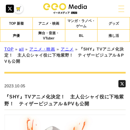
マンガ・ラノベ・
TOP 新着
アニメ・映画
グッズ
ゲーム
舞台・音楽・
声優
BL
推し活
VTuber
TOP
»
all
»
アニメ・映画
»
アニメ
»
『SHY』TVアニメ化決
定！ 主人公シャイ役に下地紫野！ ティザービジュアル＆P
Vも公開
2023.10.05
『SHY』TVアニメ化決定！ 主人公シャイ役に下地紫
野！ ティザービジュアル＆PVも公開