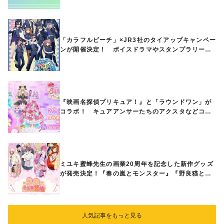
「カラフルピーチ」×JR3社のタイアップキャンペー
ンが開催決定！ ボイスドラマやスタンプラリー、
オリジナルグッズの販売も
『映画名探偵プリキュア！』と「ラウンドワン」が
コラボ！ キュアアンサーたちのアクスタなどコラ
ボグッズが8月1日から登場
ミユキ蜜蜂先生の画業20周年を記念した新作グッズ
が発売決定！『春の嵐とモンスター』『野良猫と
狼』『営業ですから』『なまいきざかり。』から、
ときめくアイテムが登場♪
人気記事をもっと見る