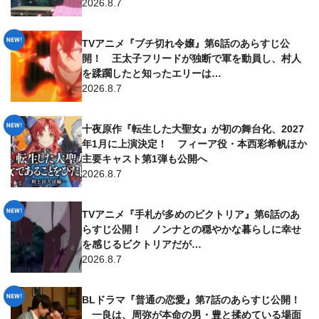
2026.8.7
TVアニメ『ブチ切れ令嬢』第6話のあらすじ公
開！ 王太子フリードが独断で軍を動員し、村人
を蹂躙したと知ったエリーは…
2026.8.7
十夜原作『転生した大聖女』が初の舞台化、2027
年1月に上演決定！ フィーア役・本西彩希帆ほか
主要キャスト第1弾も公開へ
2026.8.7
TVアニメ『手札が多めのビクトリア』第6話のあ
らすじ公開！ ノンナとの穏やかな暮らしに幸せ
を感じるビクトリアだが…
2026.8.7
BLドラマ『普通の恋愛』第7話のあらすじ公開！
一良は、周弥が本命の男・豊と揉めている場面