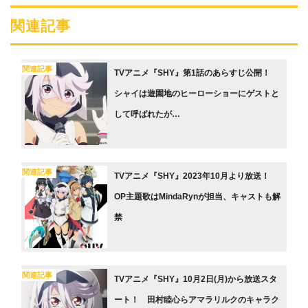
関連記事
関連記事
TVアニメ『SHY』第1話のあらすじ公開！
シャイは遊園地のヒーローショーにゲストと
して呼ばれたが…
関連記事
TVアニメ『SHY』2023年10月より放送！
OP主題歌はMindaRynが担当、キャストも解
禁
関連記事
TVアニメ『SHY』10月2日(月)から放送スタ
ート！ 田村睦心らアマラリルクのキャラク