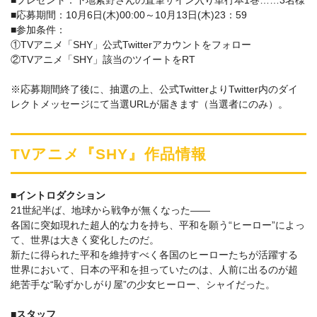
■プレゼント：下地紫野さんの直筆サイン入り単行本1巻……3名様
■応募期間：10月6日(木)00:00～10月13日(木)23：59
■参加条件：
①TVアニメ「SHY」公式Twitterアカウントをフォロー
②TVアニメ「SHY」該当のツイートをRT
※応募期間終了後に、抽選の上、公式TwitterよりTwitter内のダイ
レクトメッセージにて当選URLが届きます（当選者にのみ）。
TVアニメ『SHY』作品情報
■イントロダクション
21世紀半ば、地球から戦争が無くなった――
各国に突如現れた超人的な力を持ち、平和を願う“ヒーロー”によっ
て、世界は大きく変化したのだ。
新たに得られた平和を維持すべく各国のヒーローたちが活躍する
世界において、日本の平和を担っていたのは、人前に出るのが超
絶苦手な“恥ずかしがり屋”の少女ヒーロー、シャイだった。
■スタッフ