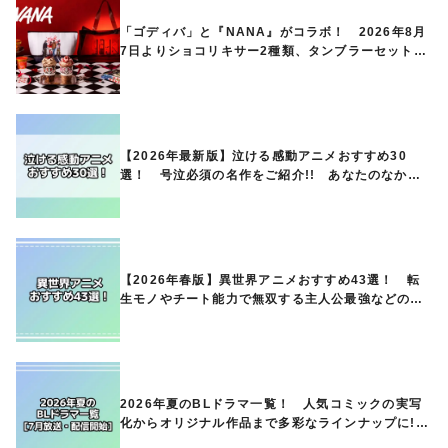
「ゴディバ」と『NANA』がコラボ！ 2026年8月
7日よりショコリキサー2種類、タンブラーセットな
ど第1弾商品が発売へ
【2026年最新版】泣ける感動アニメおすすめ30
選！ 号泣必須の名作をご紹介!! あなたのなかの
ランキングは？
【2026年春版】異世界アニメおすすめ43選！ 転
生モノやチート能力で無双する主人公最強などの人
気作品、異世界ファンタジーや隠れた名作までご紹
介!!
2026年夏のBLドラマ一覧！ 人気コミックの実写
化からオリジナル作品まで多彩なラインナップに!!
【7月放送・配信開始】