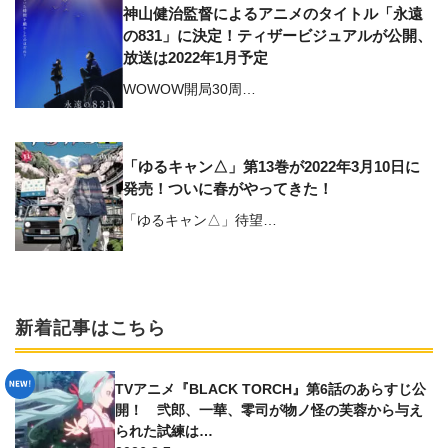
神山健治監督によるアニメのタイトル「永遠
の831」に決定！ティザービジュアルが公開、
放送は2022年1月予定
WOWOW開局30周…
「ゆるキャン△」第13巻が2022年3月10日に
発売！ついに春がやってきた！
「ゆるキャン△」待望…
新着記事はこちら
TVアニメ『BLACK TORCH』第6話のあらすじ公
開！ 弐郎、一華、零司が物ノ怪の芙蓉から与え
られた試練は…