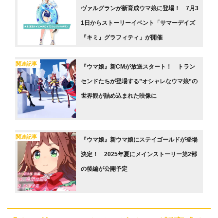
ヴァルグランが新育成ウマ娘に登場！ 7月3
1日からストーリーイベント「サマーデイズ
『キミ』グラフィティ」が開催
関連記事
『ウマ娘』新CMが放送スタート！ トラン
センドたちが登場する”オシャレなウマ娘”の
世界観が詰め込まれた映像に
関連記事
『ウマ娘』新ウマ娘にステイゴールドが登場
決定！ 2025年夏にメインストーリー第2部
の後編が公開予定