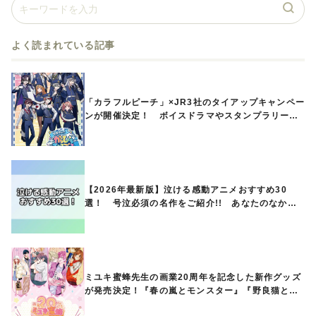
よく読まれている記事
「カラフルピーチ」×JR3社のタイアップキャンペー
ンが開催決定！ ボイスドラマやスタンプラリー、
オリジナルグッズの販売も
【2026年最新版】泣ける感動アニメおすすめ30
選！ 号泣必須の名作をご紹介!! あなたのなかの
ランキングは？
ミユキ蜜蜂先生の画業20周年を記念した新作グッズ
が発売決定！『春の嵐とモンスター』『野良猫と
狼』『営業ですから』『なまいきざかり。』から、