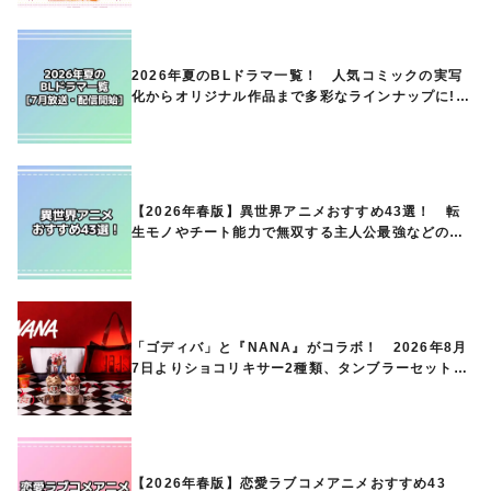
ときめくアイテムが登場♪
2026年夏のBLドラマ一覧！ 人気コミックの実写
化からオリジナル作品まで多彩なラインナップに!!
【7月放送・配信開始】
【2026年春版】異世界アニメおすすめ43選！ 転
生モノやチート能力で無双する主人公最強などの人
気作品、異世界ファンタジーや隠れた名作までご紹
介!!
「ゴディバ」と『NANA』がコラボ！ 2026年8月
7日よりショコリキサー2種類、タンブラーセットな
ど第1弾商品が発売へ
【2026年春版】恋愛ラブコメアニメおすすめ43