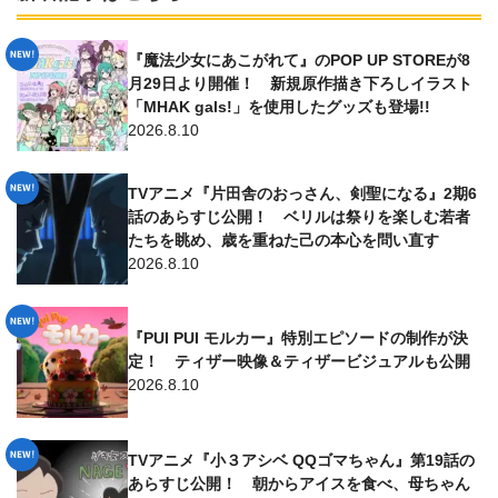
『魔法少女にあこがれて』のPOP UP STOREが8
月29日より開催！ 新規原作描き下ろしイラスト
「MHAK gals!」を使用したグッズも登場!!
2026.8.10
TVアニメ『片田舎のおっさん、剣聖になる』2期6
話のあらすじ公開！ ベリルは祭りを楽しむ若者
たちを眺め、歳を重ねた己の本心を問い直す
2026.8.10
『PUI PUI モルカー』特別エピソードの制作が決
定！ ティザー映像＆ティザービジュアルも公開
2026.8.10
TVアニメ『小３アシベ QQゴマちゃん』第19話の
あらすじ公開！ 朝からアイスを食べ、母ちゃん