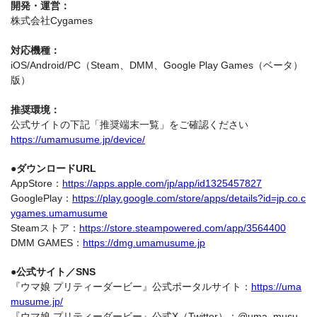
開発・運営：
株式会社Cygames
対応機種：
iOS/Android/PC（Steam、DMM、Google Play Games（ベータ）
版）
推奨環境：
公式サイトの下記「推奨端末一覧」をご確認ください
https://umamusume.jp/device/
●ダウンロードURL
AppStore：
https://apps.apple.com/jp/app/id1325457827
GooglePlay：
https://play.google.com/store/apps/details?id=jp.co.c
ygames.umamusume
Steamストア：
https://store.steampowered.com/app/3564400
DMM GAMES：
https://dmg.umamusume.jp
●公式サイト／SNS
『ウマ娘 プリティーダービー』公式ポータルサイト：
https://uma
musume.jp/
『ウマ娘 プリティーダービー』公式X（Twitter）：@uma_musu