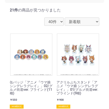
21件
の商品が見つかりました
缶バッジ「アニメ『ウマ娘
アクリルぷちスタンド「ア
シンデレラグレイ』」02/グ
ニメ『ウマ娘 シンデレラグ
ルメ街道ver. ブラインド(11
レイ』」01/グルメ街道ver.
種)
ブラインド(9種)
￥550
￥900
WEB開封式
WEB開封式