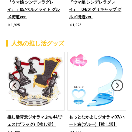
『ウマ娘 シンデレラグレ
『ウマ娘 シンデレラグレ
イ』」05/ベルノライト グル
イ』」04/オグリキャップ グ
メ街道ver.
ルメ街道ver.
￥1,925
￥1,925
人気の推し活グッズ
ハ
推し活背景ジオラマぷち44/チ
もっとなかよしジオラマ07/ハ
ェス(ブラック)【推し活】
ート右(ブルー)【推し活】