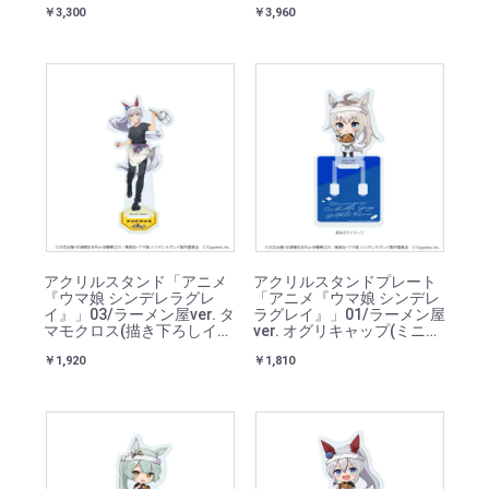
￥3,300
￥3,960
スト)
アクリルスタンド「アニメ
アクリルスタンドプレート
『ウマ娘 シンデレラグレ
「アニメ『ウマ娘 シンデレ
イ』」03/ラーメン屋ver. タ
ラグレイ』」01/ラーメン屋
マモクロス(描き下ろしイラ
ver. オグリキャップ(ミニキ
スト)
ャライラスト)
￥1,920
￥1,810