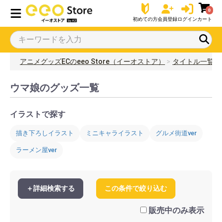
0
初めての方
会員登録
ログイン
カート
アニメグッズECのeeo Store（イーオストア）
タイトル一覧
ウマ娘のグッズ一覧
イラストで探す
描き下ろしイラスト
ミニキャライラスト
グルメ街道ver
ラーメン屋ver
＋詳細検索する
この条件で絞り込む
販売中のみ表示