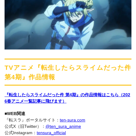
TVアニメ『転生したらスライムだった件
第4期』作品情報
『転生したらスライムだった件 第4期』の作品情報はこちら（202
6春アニメ一覧記事に飛びます）
■WEB関連
『転スラ』ポータルサイト：
ten-sura.com
公式X（旧Twitter）：
@ten_sura_anime
公式Instagram：
tensura_official