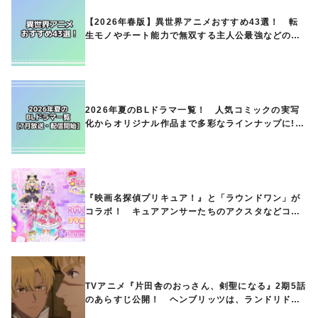
【2026年春版】異世界アニメおすすめ43選！ 転
生モノやチート能力で無双する主人公最強などの人
気作品、異世界ファンタジーや隠れた名作までご紹
介!!
2026年夏のBLドラマ一覧！ 人気コミックの実写
化からオリジナル作品まで多彩なラインナップに!!
【7月放送・配信開始】
『映画名探偵プリキュア！』と「ラウンドワン」が
コラボ！ キュアアンサーたちのアクスタなどコラ
ボグッズが8月1日から登場
TVアニメ『片田舎のおっさん、剣聖になる』2期5話
のあらすじ公開！ ヘンブリッツは、ランドリドに
立ち合いを申し入れ…