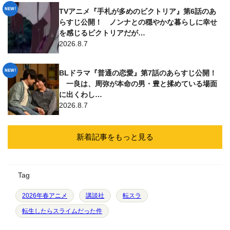
TVアニメ『手札が多めのビクトリア』第6話のあ
らすじ公開！ ノンナとの穏やかな暮らしに幸せ
を感じるビクトリアだが…
2026.8.7
BLドラマ『普通の恋愛』第7話のあらすじ公開！
一良は、周弥が本命の男・豊と揉めている場面
に出くわし…
2026.8.7
新着記事をもっと見る
Tag
2026年春アニメ
講談社
転スラ
転生したらスライムだった件