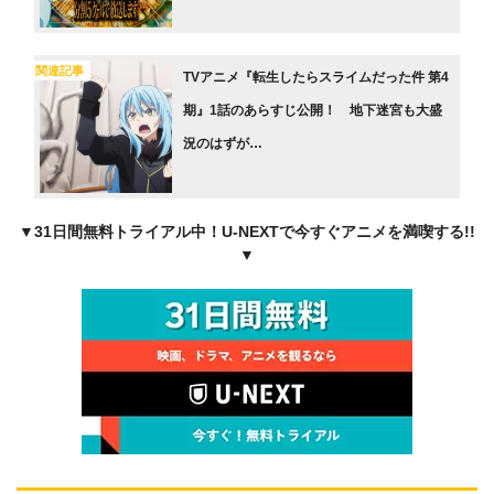
関連記事
TVアニメ『転生したらスライムだった件 第4
期』1話のあらすじ公開！ 地下迷宮も大盛
況のはずが…
▼31日間無料トライアル中！U-NEXTで今すぐアニメを満喫する!!
▼