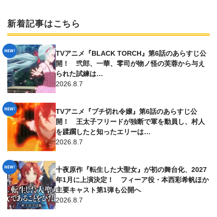
新着記事はこちら
TVアニメ『BLACK TORCH』第6話のあらすじ公
開！ 弐郎、一華、零司が物ノ怪の芙蓉から与え
られた試練は…
2026.8.7
TVアニメ『ブチ切れ令嬢』第6話のあらすじ公
開！ 王太子フリードが独断で軍を動員し、村人
を蹂躙したと知ったエリーは…
2026.8.7
十夜原作『転生した大聖女』が初の舞台化、2027
年1月に上演決定！ フィーア役・本西彩希帆ほか
主要キャスト第1弾も公開へ
2026.8.7