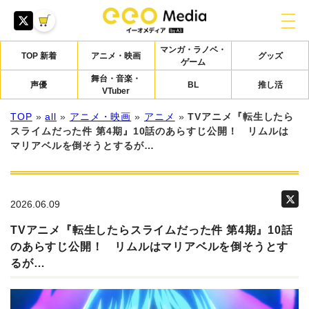
マンガ・ラノベ・
TOP 新着
アニメ・映画
グッズ
ゲーム
舞台・音楽・
声優
BL
推し活
VTuber
TOP
»
all
»
アニメ・映画
»
アニメ
»
TVアニメ『転生したら
スライムだった件 第4期』10話のあらすじ公開！ リムルは
マリアベルを倒そうとするが…
2026.06.09
TVアニメ『転生したらスライムだった件 第4期』10話
のあらすじ公開！ リムルはマリアベルを倒そうとす
るが…