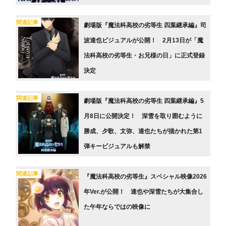
関連記事
劇場版『魔法科高校の劣等生 四葉継承編』司
波達也ビジュアルが公開！ 2月13日が「魔
法科高校の劣等生・お兄様の日」に正式登録
決定
関連記事
劇場版『魔法科高校の劣等生 四葉継承編』5
月8日に公開決定！ 深雪を取り囲むように
勝成、夕歌、文弥、達也たちが描かれた第1
弾キービジュアルも解禁
関連記事
『魔法科高校の劣等生』スペシャル映像2026
年Ver.が公開！ 達也や深雪たちが大集合し
た午年ならではの映像に