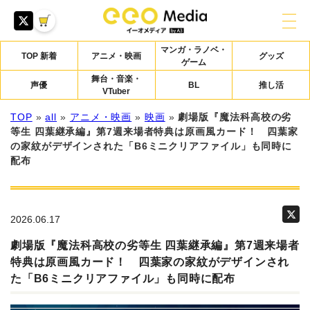
マンガ・ラノベ・
TOP 新着
アニメ・映画
グッズ
ゲーム
舞台・音楽・
声優
BL
推し活
VTuber
TOP
»
all
»
アニメ・映画
»
映画
»
劇場版『魔法科高校の劣
等生 四葉継承編』第7週来場者特典は原画風カード！ 四葉家
の家紋がデザインされた「B6ミニクリアファイル」も同時に
配布
2026.06.17
劇場版『魔法科高校の劣等生 四葉継承編』第7週来場者
特典は原画風カード！ 四葉家の家紋がデザインされ
た「B6ミニクリアファイル」も同時に配布