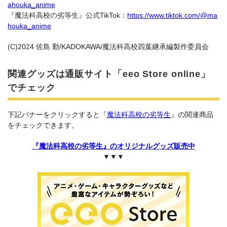
ahouka_anime
『魔法科高校の劣等生』公式TikTok：
https://www.tiktok.com/@ma
houka_anime
(C)2024 佐島 勤/KADOKAWA/魔法科高校四葉継承編製作委員会
関連グッズは通販サイト「eeo Store online」
でチェック
下記バナーをクリックすると『
魔法科高校の劣等生
』の関連商品
をチェックできます。
『魔法科高校の劣等生』のオリジナルグッズ販売中
▼▼▼