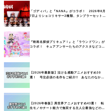
「ゴディバ」と『NANA』がコラボ！ 2026年8月
7日よりショコリキサー2種類、タンブラーセットな
ど第1弾商品が発売へ
『映画名探偵プリキュア！』と「ラウンドワン」が
コラボ！ キュアアンサーたちのアクスタなどコラ
ボグッズが8月1日から登場
【2026年最新版】泣ける感動アニメおすすめ30
選！ 号泣必須の名作をご紹介!! あなたのなかの
ランキングは？
【2026年春版】異世界アニメおすすめ43選！ 転
生モノやチート能力で無双する主人公最強などの人