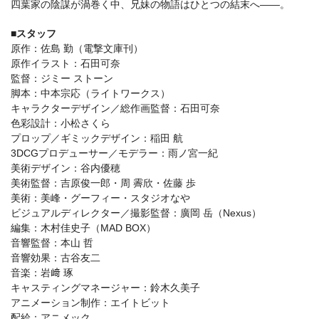
四葉家の陰謀が渦巻く中、兄妹の物語はひとつの結末へ——。
■スタッフ
原作：佐島 勤（電撃文庫刊）
原作イラスト：石田可奈
監督：ジミー ストーン
脚本：中本宗応（ライトワークス）
キャラクターデザイン／総作画監督：石田可奈
色彩設計：小松さくら
プロップ／ギミックデザイン：稲田 航
3DCGプロデューサー／モデラー：雨ノ宮一紀
美術デザイン：谷内優穂
美術監督：吉原俊一郎・周 霽欣・佐藤 歩
美術：美峰・グーフィー・スタジオなや
ビジュアルディレクター／撮影監督：廣岡 岳（Nexus）
編集：木村佳史子（MAD BOX）
音響監督：本山 哲
音響効果：古谷友二
音楽：岩﨑 琢
キャスティングマネージャー：鈴木久美子
アニメーション制作：エイトビット
配給：アニメック