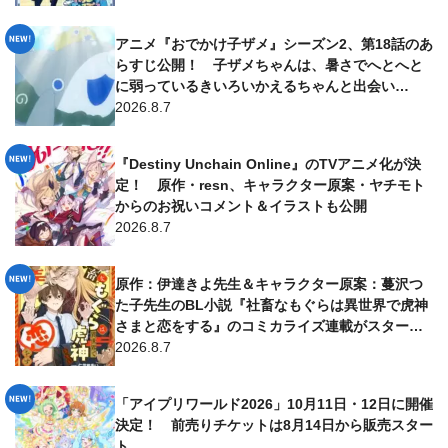
アニメ『おでかけ子ザメ』シーズン2、第18話のあ
らすじ公開！ 子ザメちゃんは、暑さでへとへと
に弱っているきいろいかえるちゃんと出会い…
2026.8.7
『Destiny Unchain Online』のTVアニメ化が決
定！ 原作・resn、キャラクター原案・ヤチモト
からのお祝いコメント＆イラストも公開
2026.8.7
原作：伊達きよ先生＆キャラクター原案：蔓沢つ
た子先生のBL小説『社畜なもぐらは異世界で虎神
さまと恋をする』のコミカライズ連載がスター
ト！ 漫画は仁茂田あい先生が担当
2026.8.7
「アイプリワールド2026」10月11日・12日に開催
決定！ 前売りチケットは8月14日から販売スター
ト