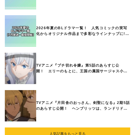
気作品、異世界ファンタジーや隠れた名作までご紹
介!!
2026年夏のBLドラマ一覧！ 人気コミックの実写
化からオリジナル作品まで多彩なラインナップに!!
【7月放送・配信開始】
TVアニメ『ブチ切れ令嬢』第5話のあらすじ公
開！ エリーのもとに、王国の属国サージャス小王
国が帝国に宣戦布告したと急報が入る
TVアニメ『片田舎のおっさん、剣聖になる』2期5話
のあらすじ公開！ ヘンブリッツは、ランドリドに
立ち合いを申し入れ…
人気記事をもっと見る