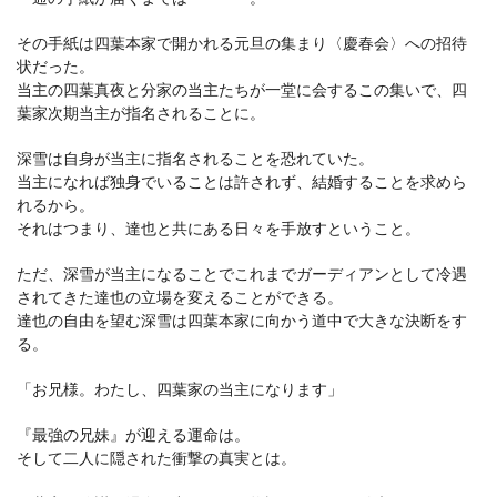
その手紙は四葉本家で開かれる元旦の集まり〈慶春会〉への招待
状だった。
当主の四葉真夜と分家の当主たちが一堂に会するこの集いで、四
葉家次期当主が指名されることに。
深雪は自身が当主に指名されることを恐れていた。
当主になれば独身でいることは許されず、結婚することを求めら
れるから。
それはつまり、達也と共にある日々を手放すということ。
ただ、深雪が当主になることでこれまでガーディアンとして冷遇
されてきた達也の立場を変えることができる。
達也の自由を望む深雪は四葉本家に向かう道中で大きな決断をす
る。
「お兄様。わたし、四葉家の当主になります」
『最強の兄妹』が迎える運命は。
そして二人に隠された衝撃の真実とは。