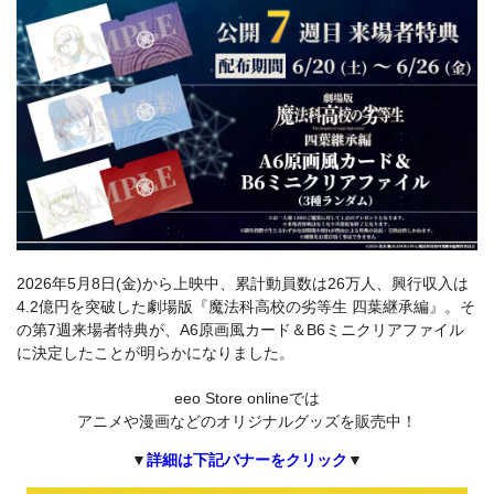
2026年5月8日(金)から上映中、累計動員数は26万人、興行収入は
4.2億円を突破した劇場版『魔法科高校の劣等生 四葉継承編』。そ
の第7週来場者特典が、A6原画風カード＆B6ミニクリアファイル
に決定したことが明らかになりました。
eeo Store onlineでは
アニメや漫画などのオリジナルグッズを販売中！
▼
詳細は下記バナーをクリック
▼