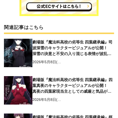
関連記事はこちら
劇場版『魔法科高校の劣等生 四葉継承編』司
波深雪のキャラクタービジュアルが公開！
深雪の決意と不安の入り混じる表情が波乱を
予感させるビジュアルに
2026年5月8日(…
劇場版『魔法科高校の劣等生 四葉継承編』四
葉真夜のキャラクタービジュアルが公開！
真夜の四葉家現当主としての威厳と気品がい
っそう際立つビジュアルに
2026年5月8日(…
劇場版『魔法科高校の劣等生 四葉継承編』桜