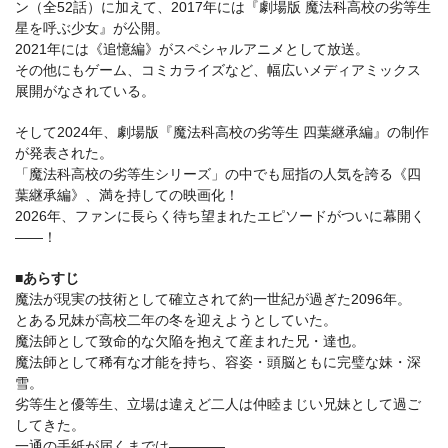
ン（全52話）に加えて、2017年には『劇場版 魔法科高校の劣等生
星を呼ぶ少女』が公開。
2021年には《追憶編》がスペシャルアニメとして放送。
その他にもゲーム、コミカライズなど、幅広いメディアミックス
展開がなされている。
そして2024年、劇場版『魔法科高校の劣等生 四葉継承編』の制作
が発表された。
「魔法科高校の劣等生シリーズ」の中でも屈指の人気を誇る《四
葉継承編》、満を持しての映画化！
2026年、ファンに長らく待ち望まれたエピソードがついに幕開く
――！
■あらすじ
魔法が現実の技術として確立されて約一世紀が過ぎた2096年。
とある兄妹が高校二年の冬を迎えようとしていた。
魔法師として致命的な欠陥を抱えて産まれた兄・達也。
魔法師として稀有な才能を持ち、容姿・頭脳ともに完璧な妹・深
雪。
劣等生と優等生、立場は違えど二人は仲睦まじい兄妹として過ご
してきた。
一通の手紙が届くまでは――――。