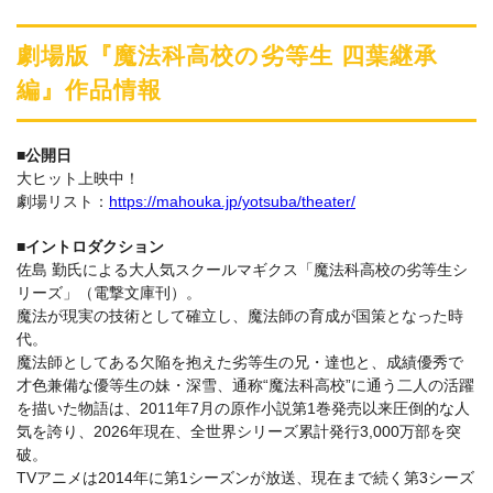
劇場版『魔法科高校の劣等生 四葉継承
編』作品情報
■公開日
大ヒット上映中！
劇場リスト：
https://mahouka.jp/yotsuba/theater/
■イントロダクション
佐島 勤氏による大人気スクールマギクス「魔法科高校の劣等生シ
リーズ」（電撃文庫刊）。
魔法が現実の技術として確立し、魔法師の育成が国策となった時
代。
魔法師としてある欠陥を抱えた劣等生の兄・達也と、成績優秀で
才色兼備な優等生の妹・深雪、通称“魔法科高校”に通う二人の活躍
を描いた物語は、2011年7月の原作小説第1巻発売以来圧倒的な人
気を誇り、2026年現在、全世界シリーズ累計発行3,000万部を突
破。
TVアニメは2014年に第1シーズンが放送、現在まで続く第3シーズ