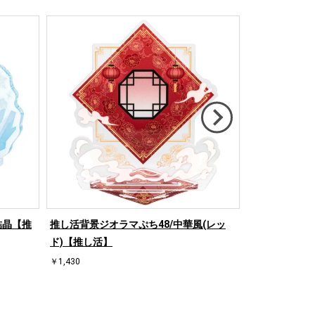
結晶【推
推し活背景ジオラマぷち48/中華風(レッ
推し活背景ジオ
ド)【推し活】
【推し活】
￥1,430
￥1,430