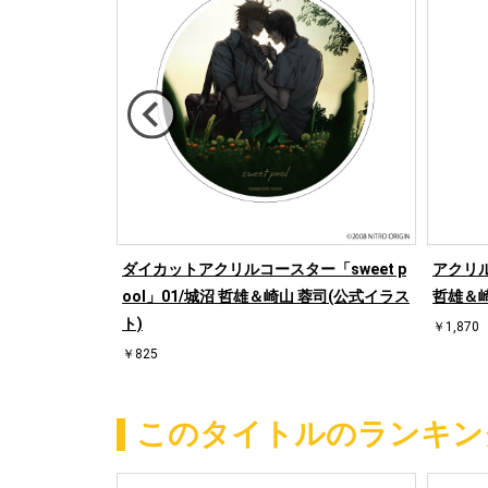
ラル」01/ア
ダイカットアクリルコースター「sweet p
アクリル
ool」01/城沼 哲雄＆崎山 蓉司(公式イラス
哲雄＆崎
ト)
￥1,870
￥825
このタイトルのランキン