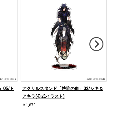
05/ト
アクリルスタンド「咎狗の血」02/シキ＆
メモリーブロック「
アキラ(公式イラスト)
式イラスト)
￥1,870
￥5,478