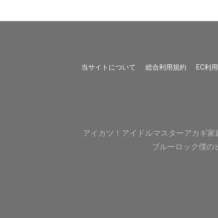
当サイトについて
総合利用規約
EC利
アイカツ！
アイドルマスター
アカギ
家
ブルーロック
僕の