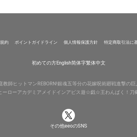
用規約
ポイントガイドライン
個人情報保護方針
特定商取引法に
初めての方
English
简体字
繁体中文
庭教師ヒットマンREBORN!
銀魂
五等分の花嫁
呪術廻戦
進撃の巨
ヒーローアカデミア
メイドインアビス
遊☆戯☆王
わんぱく！刀
その他eeoのSNS