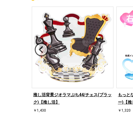
/ハート左(ブラ
推し活背景ジオラマぷち44/チェス(ブラッ
もっとな
ク)【推し活】
ー)【推
￥1,430
￥1,320