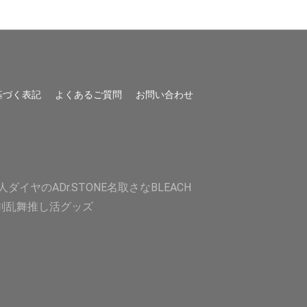
基づく表記
よくあるご質問
お問い合わせ
人
ダイヤのA
Dr.STONE
名取さな
BLEACH
剣乱舞
推し活グッズ