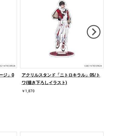
ージ」0
アクリルスタンド「ニトロキラル」05/ト
アクリルスタン
ワ(描き下ろしイラスト)
山 蓉司(描き
￥1,870
￥1,870