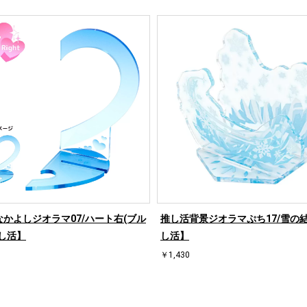
かよしジオラマ07/ハート右(ブル
推し活背景ジオラマぷち17/雪の
し活】
し活】
￥1,430