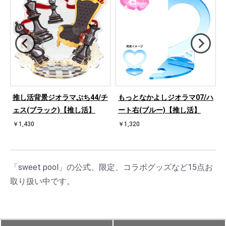
ハ
推し活背景ジオラマぷち44/チ
もっとなかよしジオラマ07/ハ
ェス(ブラック)【推し活】
ート右(ブルー)【推し活】
￥1,430
￥1,320
「sweet pool」の公式、限定、コラボグッズなど15点お
取り扱い中です。