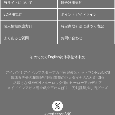
当サイトについて
総合利用規約
EC利用規約
ポイントガイドライン
個人情報保護方針
特定商取引法に基づく表記
よくあるご質問
お問い合わせ
初めての方
English
简体字
繁体中文
アイカツ！
アイドルマスター
アカギ
家庭教師ヒットマンREBORN!
銀魂
五等分の花嫁
呪術廻戦
進撃の巨人
ダイヤのA
Dr.STONE
名取さな
BLEACH
ブルーロック
僕のヒーローアカデミア
メイドインアビス
遊☆戯☆王
わんぱく！刀剣乱舞
推し活グッズ
その他eeoのSNS