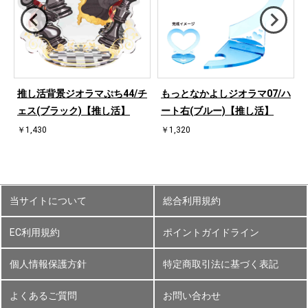
ハ
推し活背景ジオラマぷち44/チ
もっとなかよしジオラマ07/ハ
ェス(ブラック)【推し活】
ート右(ブルー)【推し活】
￥1,430
￥1,320
当サイトについて
総合利用規約
EC利用規約
ポイントガイドライン
個人情報保護方針
特定商取引法に基づく表記
よくあるご質問
お問い合わせ