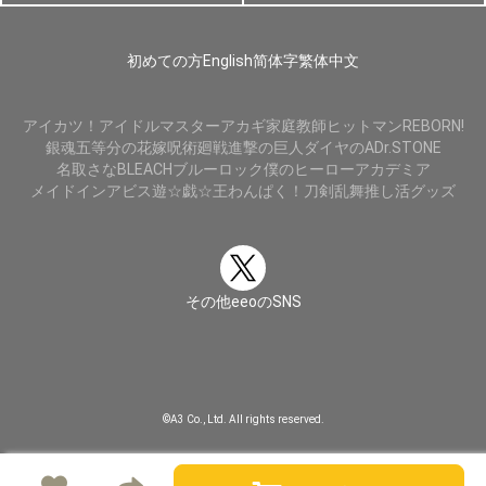
初めての方
English
简体字
繁体中文
アイカツ！
アイドルマスター
アカギ
家庭教師ヒットマンREBORN!
銀魂
五等分の花嫁
呪術廻戦
進撃の巨人
ダイヤのA
Dr.STONE
名取さな
BLEACH
ブルーロック
僕のヒーローアカデミア
メイドインアビス
遊☆戯☆王
わんぱく！刀剣乱舞
推し活グッズ
その他eeoのSNS
©A3 Co., Ltd. All rights reserved.