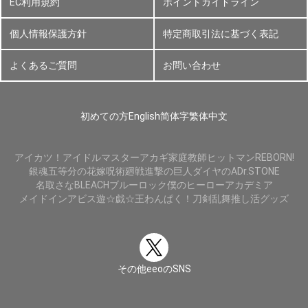
EC利用規約
ポイントガイドライン
個人情報保護方針
特定商取引法に基づく表記
よくあるご質問
お問い合わせ
初めての方
English
简体字
繁体中文
アイカツ！
アイドルマスター
アカギ
家庭教師ヒットマンREBORN!
銀魂
五等分の花嫁
呪術廻戦
進撃の巨人
ダイヤのA
Dr.STONE
名取さな
BLEACH
ブルーロック
僕のヒーローアカデミア
メイドインアビス
遊☆戯☆王
わんぱく！刀剣乱舞
推し活グッズ
その他eeoのSNS