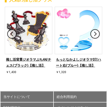
ハ
推し活背景ジオラマぷち44/チ
もっとなかよしジオラマ07/ハ
ェス(ブラック)【推し活】
ート右(ブルー)【推し活】
￥1,430
￥1,320
当サイトについて
総合利用規約