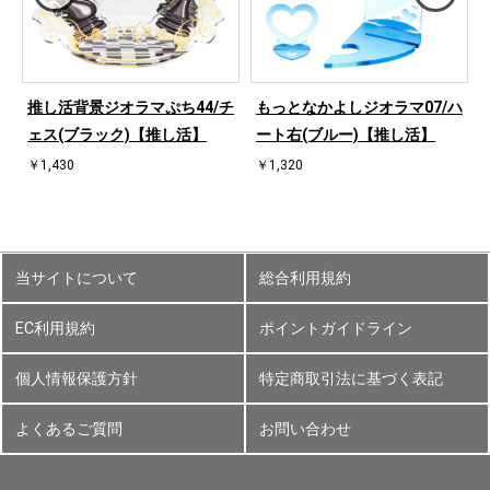
桜
推し活背景ジオラマぷち44/チ
もっとなかよしジオラマ07/ハ
ェス(ブラック)【推し活】
ート右(ブルー)【推し活】
￥1,430
￥1,320
当サイトについて
総合利用規約
EC利用規約
ポイントガイドライン
個人情報保護方針
特定商取引法に基づく表記
よくあるご質問
お問い合わせ