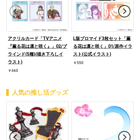
アクリルカード「TVアニメ
L版ブロマイド3枚セット「薫
『薫る花は凛と咲く』」02/ブ
る花は凛と咲く」01/原作イラ
ラインド(5種)(描き下ろしイ
スト(公式イラスト)
ラスト)
￥550
￥660
人気の推し活グッズ