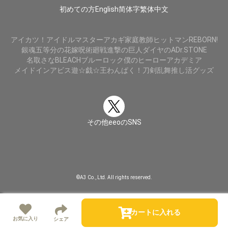
初めての方
English
简体字
繁体中文
アイカツ！
アイドルマスター
アカギ
家庭教師ヒットマンREBORN!
銀魂
五等分の花嫁
呪術廻戦
進撃の巨人
ダイヤのA
Dr.STONE
名取さな
BLEACH
ブルーロック
僕のヒーローアカデミア
メイドインアビス
遊☆戯☆王
わんぱく！刀剣乱舞
推し活グッズ
その他eeoのSNS
©A3 Co., Ltd. All rights reserved.
カートに入れる
お気に入り
シェア