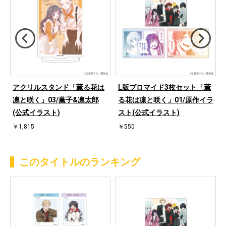
メ
アクリルスタンド「薫る花は
L版ブロマイド3枚セット「薫
和
凛と咲く」03/薫子&凛太郎
る花は凛と咲く」01/原作イラ
(公式イラスト)
スト(公式イラスト)
￥1,815
￥550
このタイトルのランキング