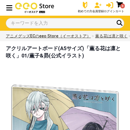
0
初めての方
会員登録
ログイン
カート
アニメグッズECのeeo Store（イーオストア）
薫る花は凛と咲く
アクリルアートボード(A5サイズ)「薫る花は凛と
咲く」01/薫子&昴(公式イラスト)