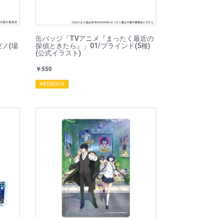
)
缶バッジ「TVアニメ『まったく最近の
ゼノ(場
探偵ときたら』」01/ブラインド(5種)
(公式イラスト)
￥550
WEB開封式