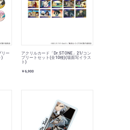
ンプリー
アクリルカード「Dr.STONE」21/コン
)
プリートセット(全10種)(場面写イラス
ト)
￥6,900