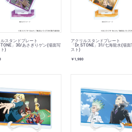
リルスタンドプレート
アクリルスタンドプレート
.STONE」30/あさぎりゲン(場面写
「Dr.STONE」31/七海龍水(場
ト)
スト)
0
￥1,980