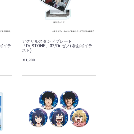
アクリルスタンドプレート
面写イラ
「Dr.STONE」32/Dr.ゼノ(場面写イラ
スト)
￥1,980