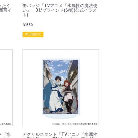
ったく
缶バッジ「TVアニメ『水属性の魔法使
場面写イ
い』」01/ブラインド(6種)(公式イラス
ト)
￥550
WEB開封式
メ『水
アクリルスタンド「TVアニメ『水属性