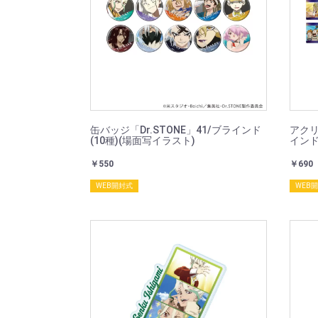
缶バッジ「Dr.STONE」41/ブラインド
アクリ
(10種)(場面写イラスト)
インド
￥550
￥690
WEB開封式
WEB