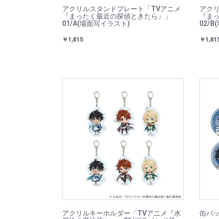
アクリルスタンドプレート「TVアニメ
アクリ
『まったく最近の探偵ときたら』」
『ま
01/A(場面写イラスト)
02/
￥1,815
￥1,81
アクリルキーホルダー「TVアニメ『水
缶バッ