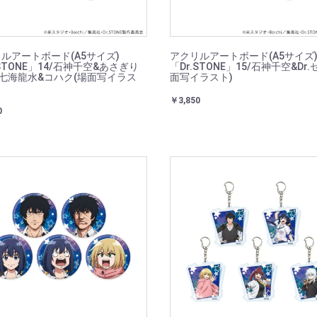
ルアートボード(A5サイズ)
アクリルアートボード(A5サイズ
.STONE」14/石神千空&あさぎり
「Dr.STONE」15/石神千空&Dr.
七海龍水&コハク(場面写イラス
面写イラスト)
￥3,850
0