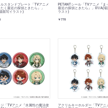
ルスタンドプレート「TVアニメ
PETANTシール「TVアニメ『ま
ったく最近の探偵ときたら』」
最近の探偵ときたら』」01/A(
B(場面写イラスト)
ラスト)
5
￥770
ジ「TVアニメ『水属性の魔法使
アクリルキーホルダー「TVアニ