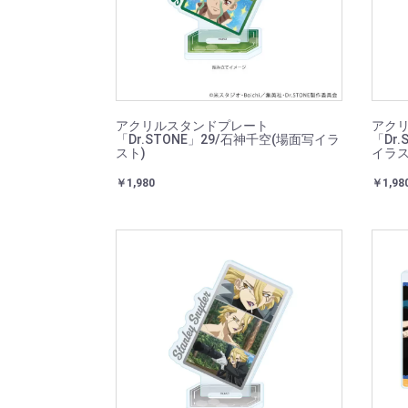
アクリルスタンドプレート
アク
「Dr.STONE」29/石神千空(場面写イラ
「Dr
スト)
イラス
￥1,980
￥1,98