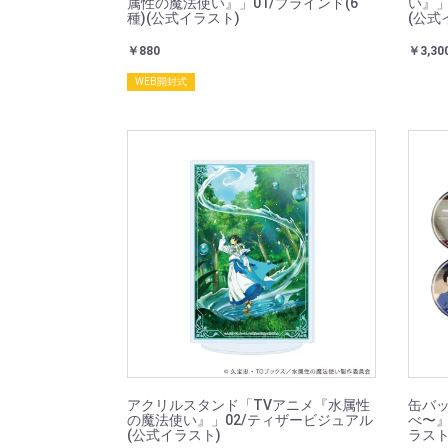
属性の魔法使い』」01/ブラインド(6
い』」
種)(公式イラスト)
(公式
￥880
￥3,30
WEB開封式
アクリルスタンド「TVアニメ『水属性
缶バ
の魔法使い』」02/ティザービジュアル
べ〜』
(公式イラスト)
ラスト