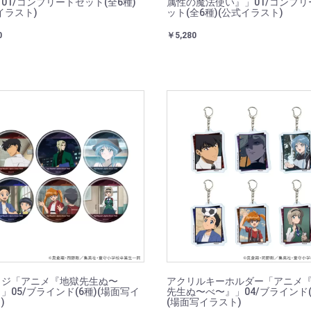
01/コンプリートセット(全6種)
属性の魔法使い』」01/コンプリ
イラスト)
ット(全6種)(公式イラスト)
0
￥5,280
ッジ「アニメ『地獄先生ぬ〜
アクリルキーホルダー「アニメ
」05/ブラインド(6種)(場面写イ
先生ぬ〜べ〜』」04/ブラインド(
)
(場面写イラスト)