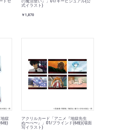
ートセ
の魔法使い』」01/キービジュアル(公
式イラスト)
￥1,870
『地獄
アクリルカード「アニメ『地獄先生
6種)
ぬ〜べ〜』」01/ブラインド(6種)(場面
写イラスト)