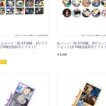
ルカード「Dr.STONE」21/ブラ
缶バッジ「Dr.STONE」41/コ
(10種)(場面写イラスト)
トセット(全10種)(場面写イラスト
￥5,500
開封式