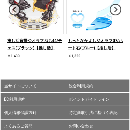
桜
推し活背景ジオラマぷち44/チ
もっとなかよしジオラマ07/ハ
ェス(ブラック)【推し活】
ート右(ブルー)【推し活】
￥1,430
￥1,320
当サイトについて
総合利用規約
EC利用規約
ポイントガイドライン
個人情報保護方針
特定商取引法に基づく表記
よくあるご質問
お問い合わせ