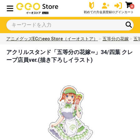
0
初めての方
会員登録
ログイン
カート
アニメグッズECのeeo Store（イーオストア）
五等分の花嫁
五
アクリルスタンド「五等分の花嫁∽」34/四葉 クレ
ープ店員ver.(描き下ろしイラスト)