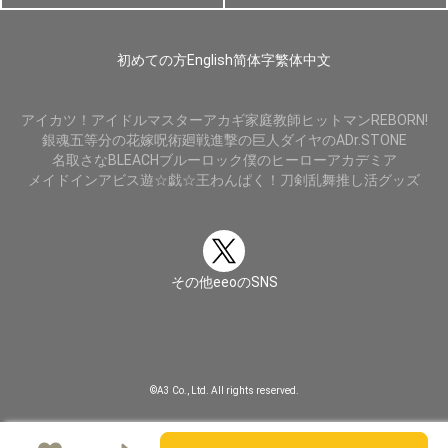
初めての方
English
简体字
繁体中文
アイカツ！
アイドルマスター
アカギ
家庭教師ヒットマンREBORN!
銀魂
五等分の花嫁
呪術廻戦
進撃の巨人
ダイヤのA
Dr.STONE
名取さな
BLEACH
ブルーロック
僕のヒーローアカデミア
メイドインアビス
遊☆戯☆王
わんぱく！刀剣乱舞
推し活グッズ
その他eeoのSNS
©A3 Co., Ltd. All rights reserved.