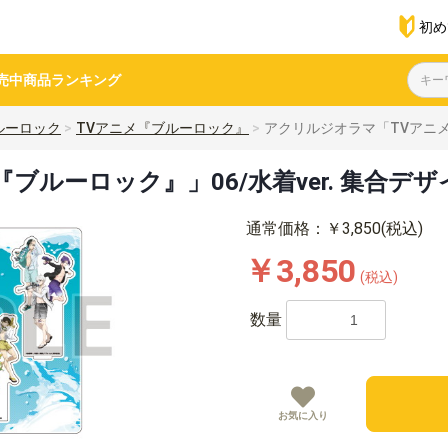
初め
売中商品
ランキング
ルーロック
TVアニメ『ブルーロック』
アクリルジオラマ「TVアニメ『
ブルーロック』」06/水着ver. 集合デ
通常価格：￥3,850(税込)
￥3,850
(税込)
数量
お気に入り