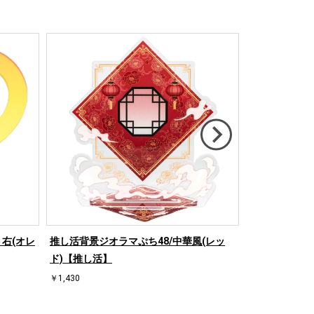
右(オレ
推し活背景ジオラマぷち48/中華風(レッ
推し活背景ジオ
ド)【推し活】
ド)【推し活】
￥1,430
￥1,430