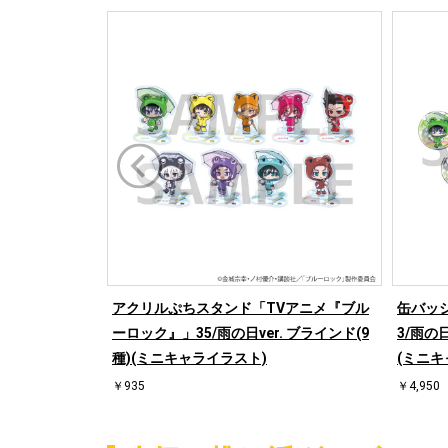
アクリルぷちスタンド「TVアニメ『ブル
缶バッ
ーロック』」35/雨の日ver. ブラインド(9
3/雨の
種)(ミニキャライラスト)
(ミニキ
￥935
￥4,950