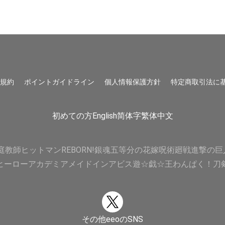
用規約
ポイントガイドライン
個人情報保護方針
特定商取引法に
初めての方
English
简体字
繁体中文
庭教師ヒットマンREBORN!
銀魂
五等分の花嫁
呪術廻戦
進撃の巨
ヒーローアカデミア
メイドインアビス
遊☆戯☆王
わんぱく！刀
その他eeoのSNS