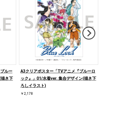
『ブルー
A3クリアポスター「TVアニメ『ブルーロ
フレームスク
D(描き下
ック』」01/水着ver. 集合デザイン(描き下
ルーロック』」0
ろしイラスト)
イン(描き下ろ
￥2,178
￥1,980