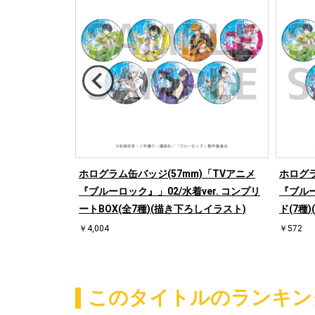
ニメ『ブルーロ
ホログラム缶バッジ(57mm)「TVアニメ
ホログラ
 御影 玲王(描
『ブルーロック』」02/水着ver. コンプリ
『ブルー
ートBOX(全7種)(描き下ろしイラスト)
ド(7種
￥4,004
￥572
このタイトルのランキン