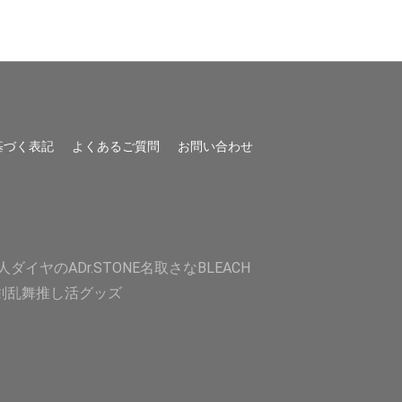
基づく表記
よくあるご質問
お問い合わせ
人
ダイヤのA
Dr.STONE
名取さな
BLEACH
剣乱舞
推し活グッズ