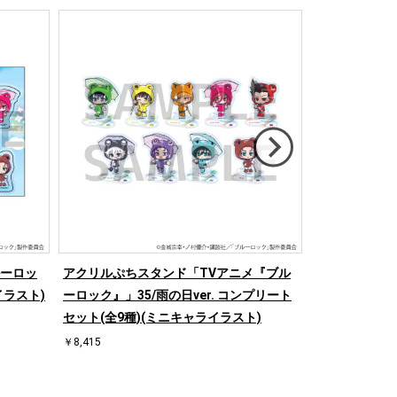
ルーロッ
アクリルぷちスタンド「TVアニメ『ブル
ミニアクリル
イラスト)
ーロック』」35/雨の日ver. コンプリート
ーロック』」36
セット(全9種)(ミニキャライラスト)
ラスト)
￥8,415
￥1,815