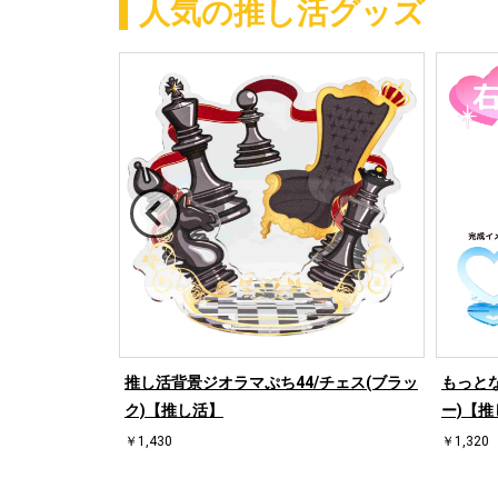
人気の推し活グッズ
/ハート左(ブル
推し活背景ジオラマぷち44/チェス(ブラッ
もっとな
ク)【推し活】
ー)【推
￥1,430
￥1,320