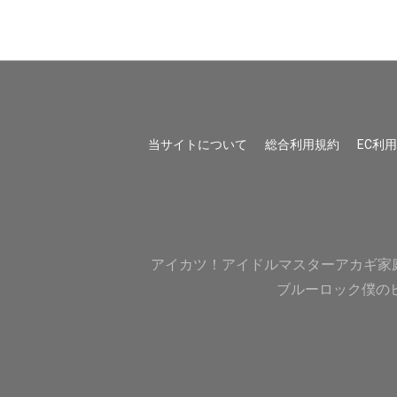
当サイトについて
総合利用規約
EC利
アイカツ！
アイドルマスター
アカギ
家
ブルーロック
僕の