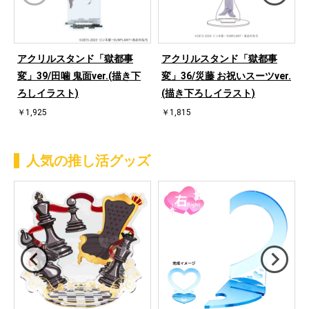
アクリルスタンド「獄都事
アクリルスタンド「獄都事
変」39/田噛 鬼面ver.(描き下
変」36/災藤 お祝いスーツver.
ろしイラスト)
(描き下ろしイラスト)
￥1,925
￥1,815
人気の推し活グッズ