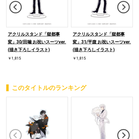
アクリルスタンド「獄都事
アクリルスタンド「獄都事
.
変」30/田噛 お祝いスーツver.
変」31/平腹 お祝いスーツver.
(描き下ろしイラスト)
(描き下ろしイラスト)
￥1,815
￥1,815
このタイトルのランキング