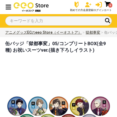
0
初めての方
会員登録
ログイン
カート
アニメグッズECのeeo Store（イーオストア）
獄都事変
缶バッジ
缶バッジ「獄都事変」05/コンプリートBOX(全9
種) お祝いスーツver.(描き下ろしイラスト)