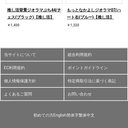
ハ
推し活背景ジオラマぷち44/チ
もっとなかよしジオラマ07/ハ
ェス(ブラック)【推し活】
ート右(ブルー)【推し活】
￥1,430
￥1,320
当サイトについて
総合利用規約
EC利用規約
ポイントガイドライン
個人情報保護方針
特定商取引法に基づく表記
よくあるご質問
お問い合わせ
初めての方
English
简体字
繁体中文