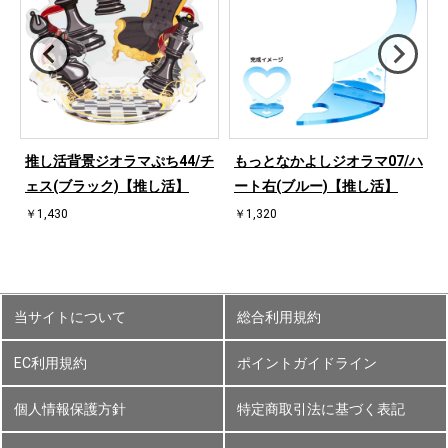
ハ
推し活背景ジオラマぷち44/チ
もっとなかよしジオラマ07/ハ
ェス(ブラック)【推し活】
ート右(ブルー)【推し活】
￥1,430
￥1,320
当サイトについて
総合利用規約
EC利用規約
ポイントガイドライン
個人情報保護方針
特定商取引法に基づく表記