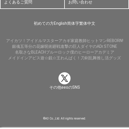
よくあるご質問
お問い合わせ
初めての方
English
简体字
繁体中文
アイカツ！
アイドルマスター
アカギ
家庭教師ヒットマンREBORN!
銀魂
五等分の花嫁
呪術廻戦
進撃の巨人
ダイヤのA
Dr.STONE
名取さな
BLEACH
ブルーロック
僕のヒーローアカデミア
メイドインアビス
遊☆戯☆王
わんぱく！刀剣乱舞
推し活グッズ
その他eeoのSNS
©A3 Co., Ltd. All rights reserved.