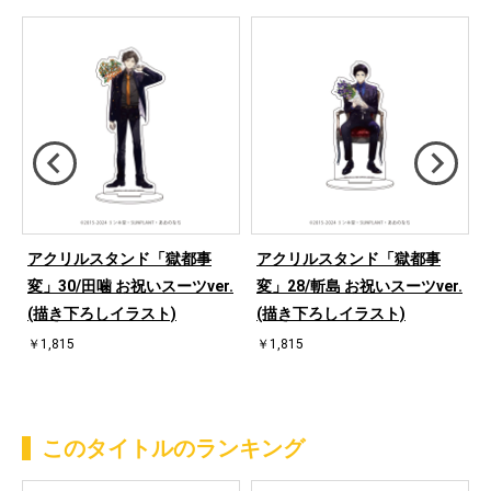
ン
アクリルスタンド「獄都事
アクリルスタンド「獄都事
ス
変」30/田噛 お祝いスーツver.
変」28/斬島 お祝いスーツver.
)
(描き下ろしイラスト)
(描き下ろしイラスト)
￥1,815
￥1,815
このタイトルのランキング