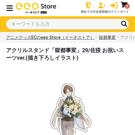
0
初めての方
会員登録
ログイン
カート
アニメグッズECのeeo Store（イーオストア）
獄都事変
アクリル
アクリルスタンド「獄都事変」29/佐疫 お祝いス
ーツver.(描き下ろしイラスト)