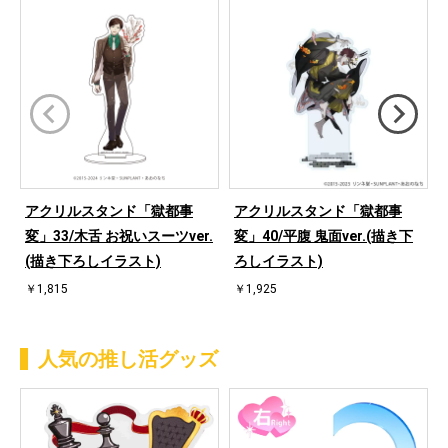
アクリルスタンド「獄都事
アクリルスタンド「獄都事
変」33/木舌 お祝いスーツver.
変」40/平腹 鬼面ver.(描き下
(描き下ろしイラスト)
ろしイラスト)
￥1,815
￥1,925
人気の推し活グッズ