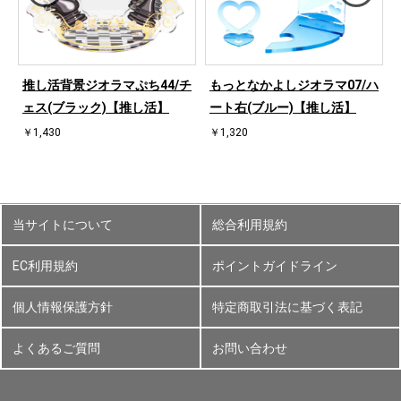
ハ
推し活背景ジオラマぷち44/チ
もっとなかよしジオラマ07/ハ
ェス(ブラック)【推し活】
ート右(ブルー)【推し活】
￥1,430
￥1,320
当サイトについて
総合利用規約
EC利用規約
ポイントガイドライン
個人情報保護方針
特定商取引法に基づく表記
よくあるご質問
お問い合わせ