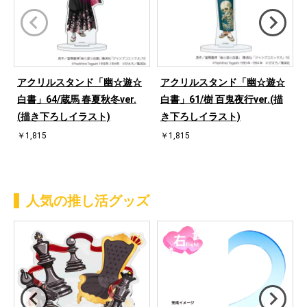
アクリルスタンド「幽☆遊☆
アクリルスタンド「幽☆遊☆
白書」64/蔵馬 春夏秋冬ver.
白書」61/樹 百鬼夜行ver.(描
(描き下ろしイラスト)
き下ろしイラスト)
￥1,815
￥1,815
人気の推し活グッズ