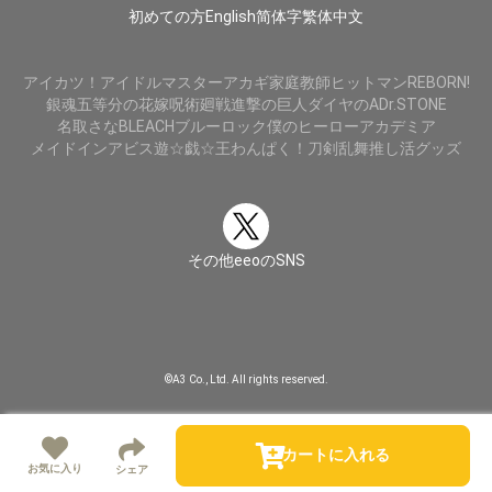
初めての方
English
简体字
繁体中文
アイカツ！
アイドルマスター
アカギ
家庭教師ヒットマンREBORN!
銀魂
五等分の花嫁
呪術廻戦
進撃の巨人
ダイヤのA
Dr.STONE
名取さな
BLEACH
ブルーロック
僕のヒーローアカデミア
メイドインアビス
遊☆戯☆王
わんぱく！刀剣乱舞
推し活グッズ
その他eeoのSNS
©A3 Co., Ltd. All rights reserved.
カートに入れる
お気に入り
シェア