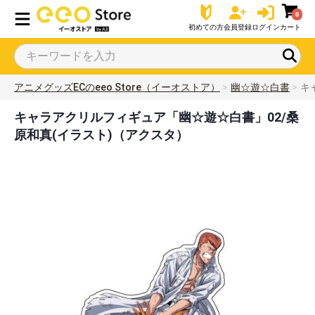
0
初めての方
会員登録
ログイン
カート
アニメグッズECのeeo Store（イーオストア）
幽☆遊☆白書
キ
キャラアクリルフィギュア「幽☆遊☆白書」02/桑
原和真(イラスト)（アクスタ）