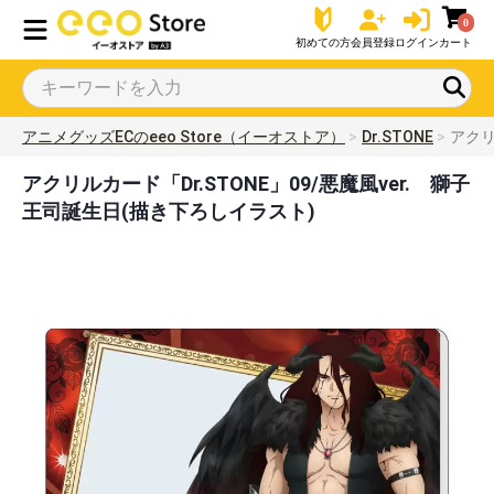
0
初めての方
会員登録
ログイン
カート
アニメグッズECのeeo Store（イーオストア）
Dr.STONE
アクリ
アクリルカード「Dr.STONE」09/悪魔風ver. 獅子
王司誕生日(描き下ろしイラスト)