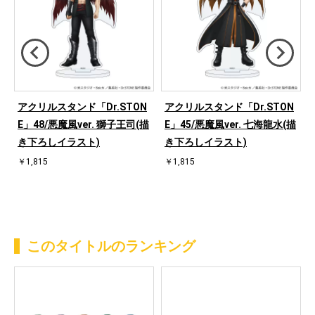
アクリルスタンド「Dr.STON
アクリルスタンド「Dr.STON
ラ
E」48/悪魔風ver. 獅子王司(描
E」45/悪魔風ver. 七海龍水(描
き下ろしイラスト)
き下ろしイラスト)
ャ
￥1,815
￥1,815
このタイトルのランキング