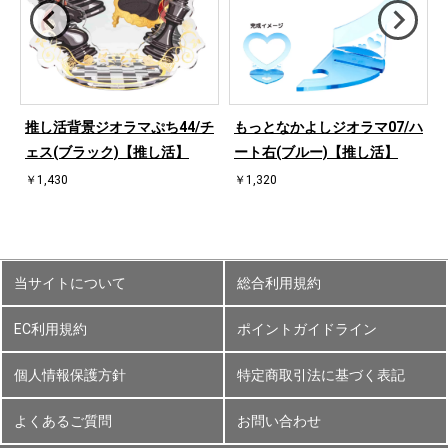
ハ
推し活背景ジオラマぷち44/チ
もっとなかよしジオラマ07/ハ
ェス(ブラック)【推し活】
ート右(ブルー)【推し活】
￥1,430
￥1,320
当サイトについて
総合利用規約
EC利用規約
ポイントガイドライン
個人情報保護方針
特定商取引法に基づく表記
よくあるご質問
お問い合わせ