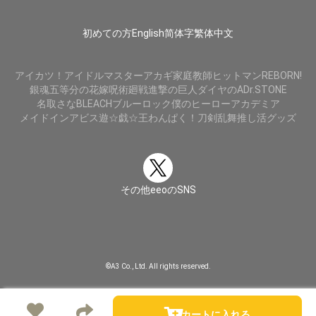
初めての方
English
简体字
繁体中文
アイカツ！
アイドルマスター
アカギ
家庭教師ヒットマンREBORN!
銀魂
五等分の花嫁
呪術廻戦
進撃の巨人
ダイヤのA
Dr.STONE
名取さな
BLEACH
ブルーロック
僕のヒーローアカデミア
メイドインアビス
遊☆戯☆王
わんぱく！刀剣乱舞
推し活グッズ
その他eeoのSNS
©A3 Co., Ltd. All rights reserved.
カートに入れる