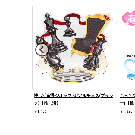
/桜【推し活】
推し活背景ジオラマぷち44/チェス(ブラッ
もっとな
ク)【推し活】
ー)【推
￥1,430
￥1,320