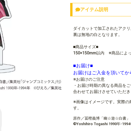
アイテム説明
ダイカットで加工されたアクリ
裏は無地の白となります。
■商品サイズ■
150×150mm以内 ※商品に
■お届け■
お届けはご入金を頂いてか
※お届けのご注意
・お届け時期の異なる商品をご
合わせてお届けさせていただき
※画像はイメージです。実際の
す。
原作／冨樫義博「幽☆遊☆白書」
©Yoshihiro Togashi 1990