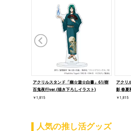
アクリルスタンド「幽☆遊☆白書」61/樹
アクリ
百鬼夜行ver.(描き下ろしイラスト)
影 春夏
￥1,815
￥1,815
人気の推し活グッズ