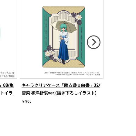
88/集
キャラクリアケース「幽☆遊☆白書」32/
キャラクリアケ
ートイラ
雪菜 和洋折衷ver.(描き下ろしイラスト)
桑原和真 和洋
ト)
￥900
￥900