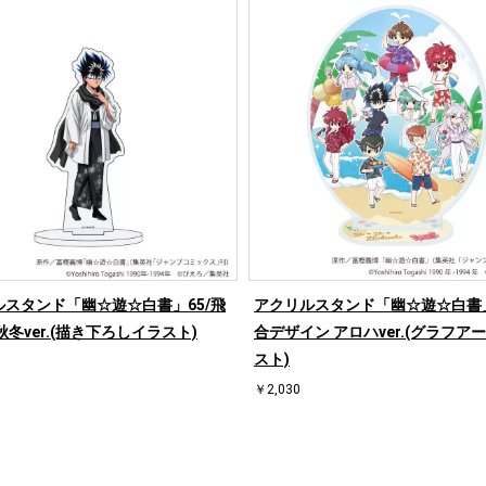
ルスタンド「幽☆遊☆白書」65/飛
アクリルスタンド「幽☆遊☆白書」
秋冬ver.(描き下ろしイラスト)
合デザイン アロハver.(グラフア
スト)
￥2,030