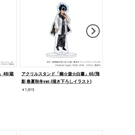
48/蔵
アクリルスタンド「幽☆遊☆白書」65/飛
アクリルカード
影 春夏秋冬ver.(描き下ろしイラスト)
秋冬ver. コ
ろしイラスト)
￥1,815
￥3,960