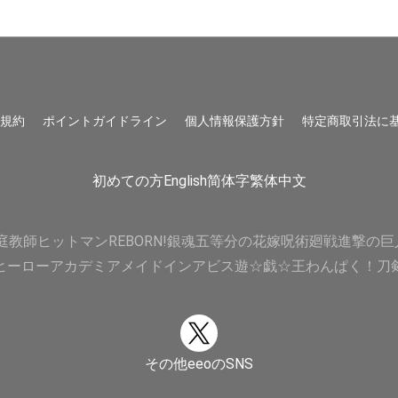
用規約
ポイントガイドライン
個人情報保護方針
特定商取引法に
初めての方
English
简体字
繁体中文
庭教師ヒットマンREBORN!
銀魂
五等分の花嫁
呪術廻戦
進撃の巨
ヒーローアカデミア
メイドインアビス
遊☆戯☆王
わんぱく！刀
その他eeoのSNS