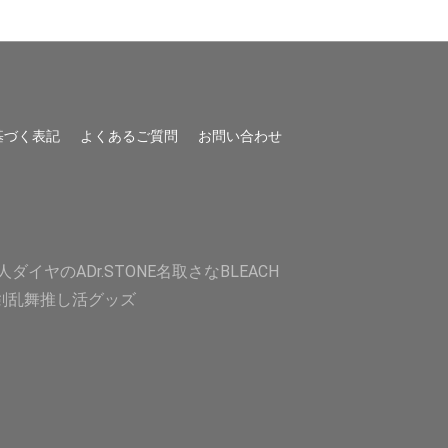
基づく表記
よくあるご質問
お問い合わせ
人
ダイヤのA
Dr.STONE
名取さな
BLEACH
剣乱舞
推し活グッズ