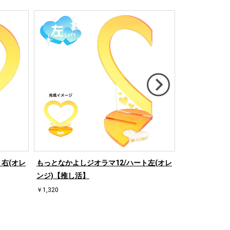
右(オレ
もっとなかよしジオラマ12/ハート左(オレ
もっとなかよし
ンジ)【推し活】
ド)【推し活】
￥1,320
￥1,320