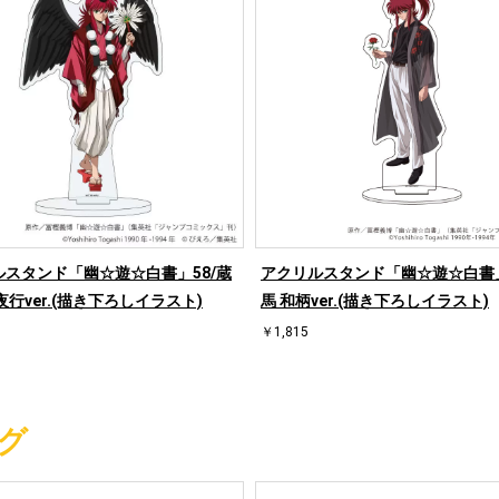
ルスタンド「幽☆遊☆白書」58/蔵
アクリルスタンド「幽☆遊☆白書」
夜行ver.(描き下ろしイラスト)
馬 和柄ver.(描き下ろしイラスト)
￥1,815
グ