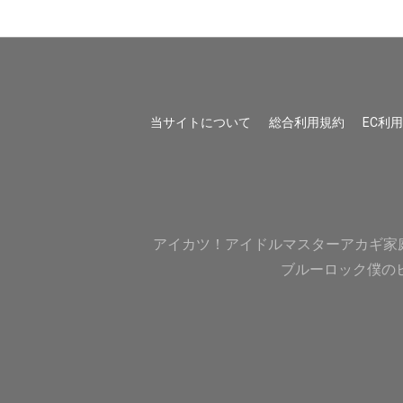
当サイトについて
総合利用規約
EC利
アイカツ！
アイドルマスター
アカギ
家
ブルーロック
僕の