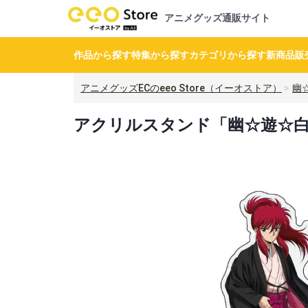
アニメグッズ通販サイト
作品から探す
特集から探す
カテゴリから探す
新商品
販
アニメグッズECのeeo Store（イーオストア）
幽
アクリルスタンド「幽☆遊☆白書」