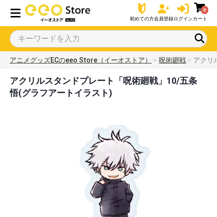
0
初めての方
会員登録
ログイン
カート
アニメグッズECのeeo Store（イーオストア）
呪術廻戦
アクリ
アクリルスタンドプレート「呪術廻戦」10/五条
悟(グラフアートイラスト)