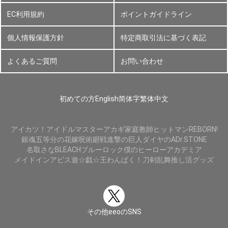
EC利用規約
ポイントガイドライン
個人情報保護方針
特定商取引法に基づく表記
よくあるご質問
お問い合わせ
初めての方
English
简体字
繁体中文
アイカツ！
アイドルマスター
アカギ
家庭教師ヒットマンREBORN!
銀魂
五等分の花嫁
呪術廻戦
進撃の巨人
ダイヤのA
Dr.STONE
名取さな
BLEACH
ブルーロック
僕のヒーローアカデミア
メイドインアビス
遊☆戯☆王
わんぱく！刀剣乱舞
推し活グッズ
その他eeoのSNS