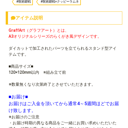
#呪術廻戦
#呪術廻戦×クッピーラムネ
アイテム説明
GraffArt（グラフアート）とは、
A3オリジナルシリーズのらくがき風デザインです。
ダイカットで加工されたパーツを立てられるスタンド型アイ
テムです。
■商品サイズ■
120×120mm以内 ※組み立て前
※数量無くなり次第終了とさせていただきます。
■お届け■
お届けはご入金を頂いてから通常4～5週間ほどでお届
け致します。
※お届けのご注意
・お届け時期の異なる商品をご一緒にお買い求めいただいた