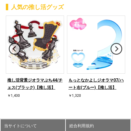
人気の推し活グッズ
ハ
推し活背景ジオラマぷち44/チ
もっとなかよしジオラマ07/ハ
ェス(ブラック)【推し活】
ート右(ブルー)【推し活】
￥1,430
￥1,320
当サイトについて
総合利用規約