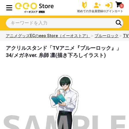
0
初めての方
会員登録
ログイン
カート
アニメグッズECのeeo Store（イーオストア）
ブルーロック
T
アクリルスタンド「TVアニメ『ブルーロック』」
34/メガネver. 糸師 凛(描き下ろしイラスト)