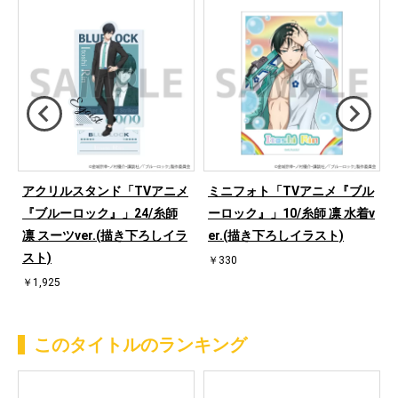
メ
アクリルスタンド「TVアニメ
ミニフォト「TVアニメ『ブル
『ブルーロック』」24/糸師
ーロック』」10/糸師 凛 水着v
ス
凛 スーツver.(描き下ろしイラ
er.(描き下ろしイラスト)
スト)
￥330
￥1,925
このタイトルのランキング