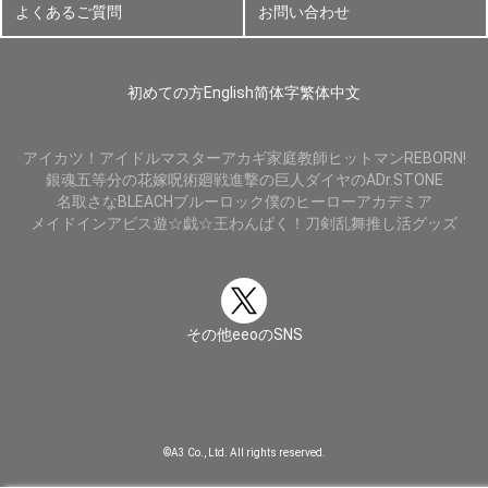
よくあるご質問
お問い合わせ
初めての方
English
简体字
繁体中文
アイカツ！
アイドルマスター
アカギ
家庭教師ヒットマンREBORN!
銀魂
五等分の花嫁
呪術廻戦
進撃の巨人
ダイヤのA
Dr.STONE
名取さな
BLEACH
ブルーロック
僕のヒーローアカデミア
メイドインアビス
遊☆戯☆王
わんぱく！刀剣乱舞
推し活グッズ
その他eeoのSNS
©A3 Co., Ltd. All rights reserved.