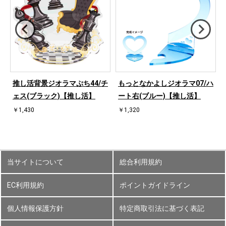
ハ
推し活背景ジオラマぷち44/チ
もっとなかよしジオラマ07/ハ
ェス(ブラック)【推し活】
ート右(ブルー)【推し活】
￥1,430
￥1,320
当サイトについて
総合利用規約
EC利用規約
ポイントガイドライン
個人情報保護方針
特定商取引法に基づく表記