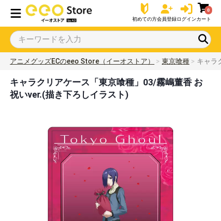
0
初めての方
会員登録
ログイン
カート
アニメグッズECのeeo Store（イーオストア）
東京喰種
キャラク
キャラクリアケース「東京喰種」03/霧嶋董香 お
祝いver.(描き下ろしイラスト)