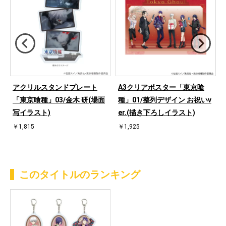
アクリルスタンドプレート
A3クリアポスター「東京喰
「東京喰種」03/金木 研(場面
種」01/整列デザイン お祝いv
写イラスト)
er.(描き下ろしイラスト)
￥1,815
￥1,925
このタイトルのランキング