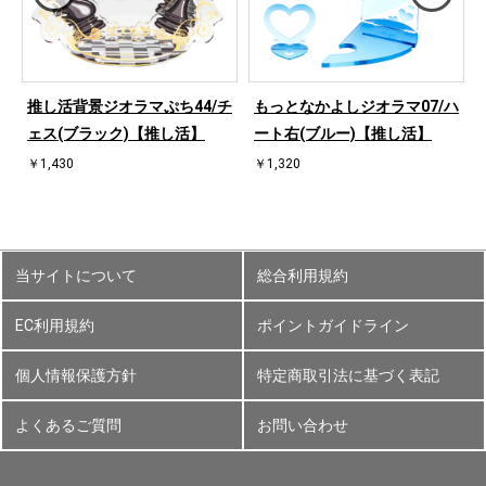
ハ
推し活背景ジオラマぷち44/チ
もっとなかよしジオラマ07/ハ
ェス(ブラック)【推し活】
ート右(ブルー)【推し活】
￥1,430
￥1,320
当サイトについて
総合利用規約
EC利用規約
ポイントガイドライン
個人情報保護方針
特定商取引法に基づく表記
よくあるご質問
お問い合わせ