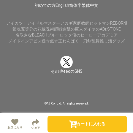
初めての方
English
简体字
繁体中文
アイカツ！
アイドルマスター
アカギ
家庭教師ヒットマンREBORN!
銀魂
五等分の花嫁
呪術廻戦
進撃の巨人
ダイヤのA
Dr.STONE
名取さな
BLEACH
ブルーロック
僕のヒーローアカデミア
メイドインアビス
遊☆戯☆王
わんぱく！刀剣乱舞
推し活グッズ
その他eeoのSNS
©A3 Co., Ltd. All rights reserved.
カートに入れる
お気に入り
シェア