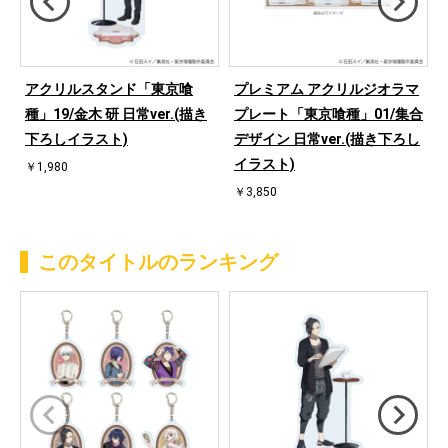
アクリルスタンド「東京喰
プレミアム アクリルジオラマ
種」19/金木 研 日常ver.(描き
プレート「東京喰種」01/集合
下ろしイラスト)
デザイン 日常ver.(描き下ろし
イラスト)
￥1,980
￥3,850
このタイトルのランキング