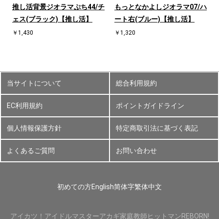
ハ
推し活背景ジオラマぷち44/チ
もっとなかよしジオラマ07/ハ
ェス(ブラック)【推し活】
ート右(ブルー)【推し活】
￥1,430
￥1,320
当サイトについて
総合利用規約
EC利用規約
ポイントガイドライン
個人情報保護方針
特定商取引法に基づく表記
よくあるご質問
お問い合わせ
初めての方
English
简体字
繁体中文
アイカツ！
アイドルマスター
アカギ
家庭教師ヒットマンREBORN!