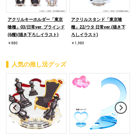
アクリルキーホルダー「東京
アクリルスタンド「東京喰
喰種」03/日常ver. ブラインド
種」22/ウタ 日常ver.(描き下
(6種)(描き下ろしイラスト)
ろしイラスト)
￥880
￥1,980
人気の推し活グッズ