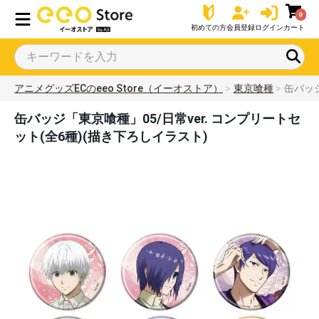
0
初めての方
会員登録
ログイン
カート
アニメグッズECのeeo Store（イーオストア）
東京喰種
缶バッジ
缶バッジ「東京喰種」05/日常ver. コンプリートセ
ット(全6種)(描き下ろしイラスト)