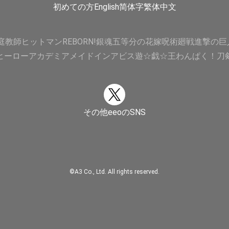
初めての方
English
简体字
繁体中文
庭教師ヒットマンREBORN!
銀魂
五等分の花嫁
呪術廻戦
進撃の巨
ヒーローアカデミア
メイドインアビス
遊☆戯☆王
わんぱく！刀
その他eeoのSNS
©A3 Co., Ltd. All rights reserved.