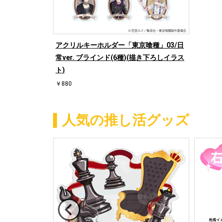
アクリルキーホルダー「東京喰種」03/日
常ver. ブラインド(6種)(描き下ろしイラス
ト)
￥880
人気の推し活グッズ