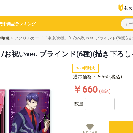
初め
売中商品
ランキング
京喰種
アクリルカード「東京喰種」01/お祝いver. ブラインド(6種)(
お祝いver. ブラインド(6種)(描き下ろ
WEB開封式
通常価格：￥660(税込)
￥660
(税込)
数量
お気に入り