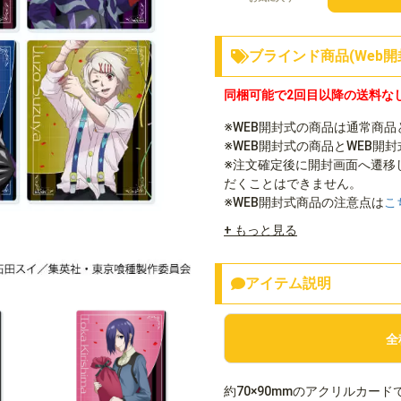
ブラインド商品(Web開
同梱可能で2回目以降の送料な
※WEB開封式の商品は通常商
※WEB開封式の商品とWEB開
※注文確定後に開封画面へ遷移
だくことはできません。
※WEB開封式商品の注意点は
こ
+ もっと見る
アイテム説明
全
約70×90mmのアクリルカード