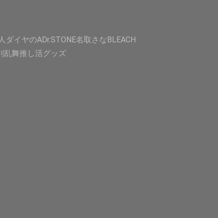
人
ダイヤのA
Dr.STONE
名取さな
BLEACH
剣乱舞
推し活グッズ