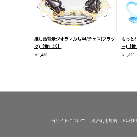
/ハート左(ブル
推し活背景ジオラマぷち44/チェス(ブラッ
もっとな
ク)【推し活】
ー)【推
￥1,430
￥1,320
当サイトについて
総合利用規約
EC利