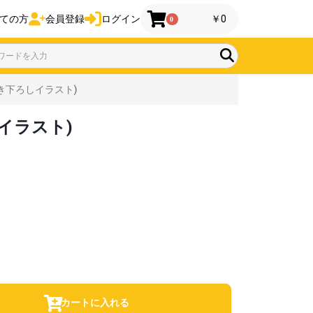
ての方
会員登録
ログイン
￥0
0
描き下ろしイラスト)
しイラスト)
カートに入れる