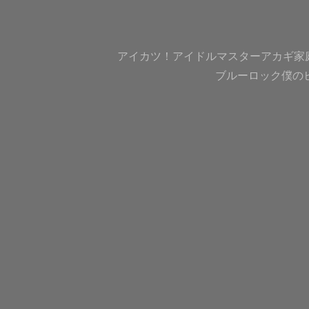
アイカツ！
アイドルマスター
アカギ
家
ブルーロック
僕の