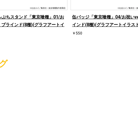
ルぷちスタンド「東京喰種」01/お
缶バッジ「東京喰種」04/お祝いver
r. ブラインド(8種)(グラフアートイ
インド(8種)(グラフアートイラスト
￥550
グ