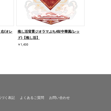
右(オレ
推し活背景ジオラマぷち48/中華風(レッ
推し活背景ジオ
ド)【推し活】
ド)【推し活】
￥1,430
￥1,430
基づく表記
よくあるご質問
お問い合わせ