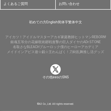
よくあるご質問
お問い合わせ
初めての方
English
简体字
繁体中文
アイカツ！
アイドルマスター
アカギ
家庭教師ヒットマンREBORN!
銀魂
五等分の花嫁
呪術廻戦
進撃の巨人
ダイヤのA
Dr.STONE
名取さな
BLEACH
ブルーロック
僕のヒーローアカデミア
メイドインアビス
遊☆戯☆王
わんぱく！刀剣乱舞
推し活グッズ
その他eeoのSNS
©A3 Co., Ltd. All rights reserved.