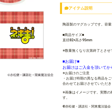
アイテム説明
陶器製のマグカップです。容量3
■商品サイズ■
直径82×高さ95mm
※数量無くなり次第終了とさせ
■お届け■
お届けはご入金を頂いてか
※お届けのご注意
・お届け時期の異なる商品をご
合わせてお届けさせていただき
※画像はイメージです。実際の
す。
©赤松健・講談社・関東魔法協会