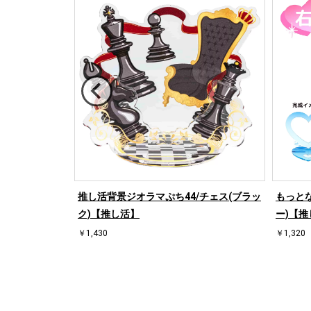
/ハート左(ブル
推し活背景ジオラマぷち44/チェス(ブラッ
もっとな
ク)【推し活】
ー)【推
￥1,430
￥1,320