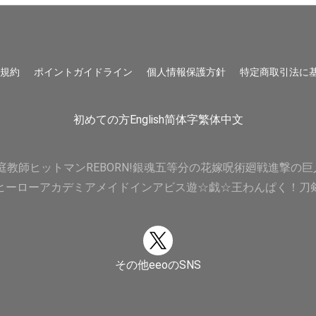
用規約
ポイントガイドライン
個人情報保護方針
特定商取引法に
初めての方
English
简体字
繁体中文
庭教師ヒットマンREBORN!
銀魂
五等分の花嫁
呪術廻戦
進撃の巨
ヒーローアカデミア
メイドインアビス
遊☆戯☆王
わんぱく！刀
その他eeoのSNS