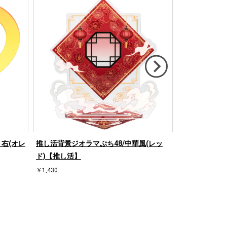
右(オレ
推し活背景ジオラマぷち48/中華風(レッ
推し活背景ジオ
ド)【推し活】
ド)【推し活】
￥1,430
￥1,430