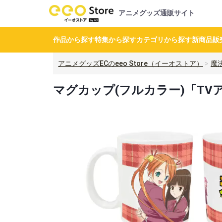
アニメグッズ通販サイト
作品から探す
特集から探す
カテゴリから探す
新商品
販
アニメグッズECのeeo Store（イーオストア）
魔
マグカップ(フルカラー)「TV