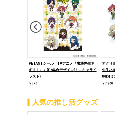
メ『魔法先生ネ
PETANTシール「TVアニメ『魔法先生ネ
アクリ
OX(全10種)
ギま！』」01/集合デザイン(ミニキャライ
先生ネギ
ラスト)
8種)(
￥770
￥7,200
人気の推し活グッズ