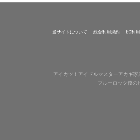
当サイトについて
総合利用規約
EC利
アイカツ！
アイドルマスター
アカギ
家
ブルーロック
僕の