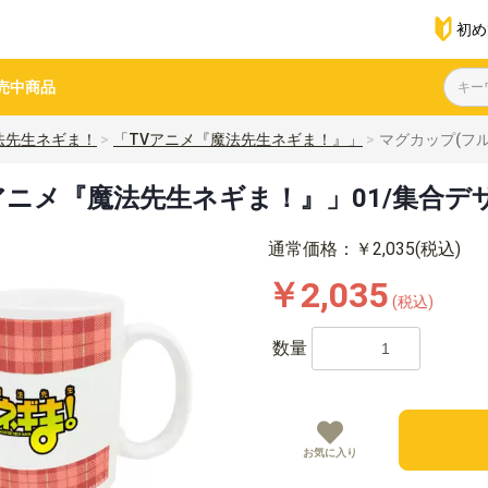
初め
売中商品
法先生ネギま！
「TVアニメ『魔法先生ネギま！』」
マグカップ(フ
アニメ『魔法先生ネギま！』」01/集合デ
通常価格：￥2,035(税込)
￥2,035
(税込)
数量
お気に入り