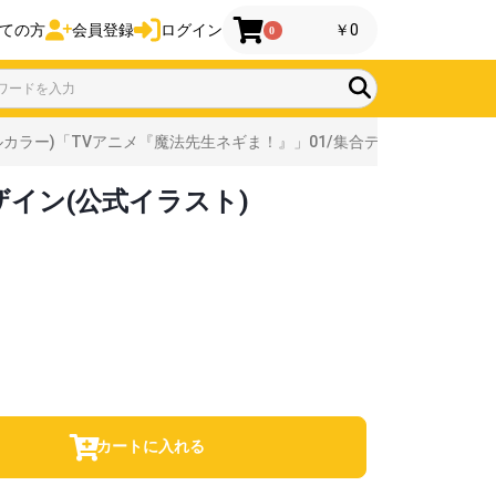
ての方
会員登録
ログイン
￥0
0
ルカラー)「TVアニメ『魔法先生ネギま！』」01/集合デザイン(公式イラ
ザイン(公式イラスト)
カートに入れる