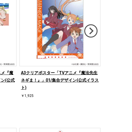
ニメ『魔
A3クリアポスター「TVアニメ『魔法先生
アクリルカー
ン(公式
ネギま！』」01/集合デザイン(公式イラス
ギま！』」01/
ト)
(公式イラスト
￥1,925
￥6,600