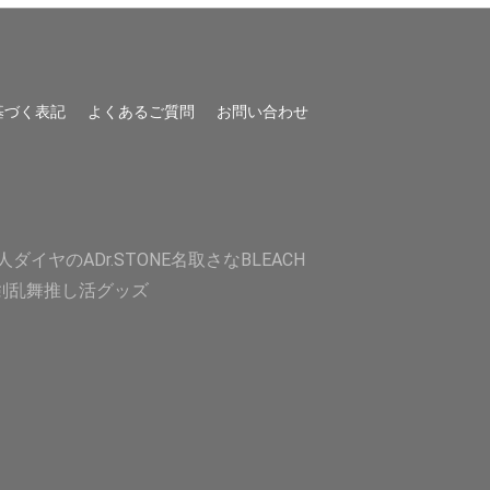
基づく表記
よくあるご質問
お問い合わせ
人
ダイヤのA
Dr.STONE
名取さな
BLEACH
剣乱舞
推し活グッズ