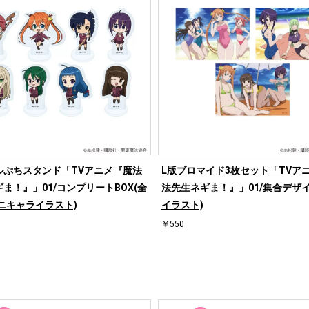
ルぷちスタンド「TVアニメ『魔法
L版ブロマイド3枚セット「TVア
ま！』」01/コンプリートBOX(全
法先生ネギま！』」01/集合デザイ
ミニキャライラスト)
イラスト)
￥550