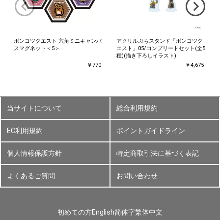
ポンコツクエスト 六角ミニキャンバ
アクリルぷちスタンド「ポンコツク
スマグネット＜5＞
エスト」05/コンプリートセット(全5
種)(描き下ろしイラスト)
￥770
￥4,675
当サイトについて
総合利用規約
EC利用規約
ポイントガイドライン
個人情報保護方針
特定商取引法に基づく表記
よくあるご質問
お問い合わせ
初めての方
English
简体字
繁体中文