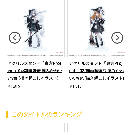
アクリルスタンド「東方Proj
アクリルスタンド「東方Proj
い
ect」04/魂魄妖夢 病みかわい
ect」02/霧雨魔理沙 病みかわ
いver.(描き起こしイラスト)
いいver.(描き起こしイラスト)
￥1,815
￥1,815
このタイトルのランキング