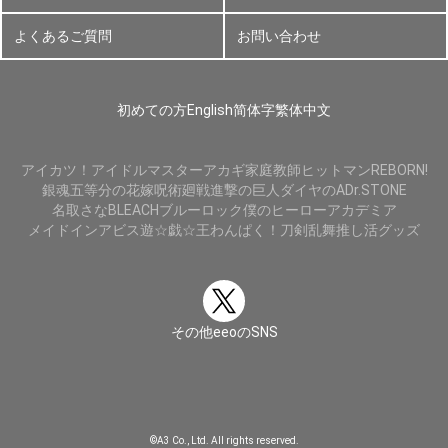
よくあるご質問
お問い合わせ
初めての方
English
简体字
繁体中文
アイカツ！
アイドルマスター
アカギ
家庭教師ヒットマンREBORN!
銀魂
五等分の花嫁
呪術廻戦
進撃の巨人
ダイヤのA
Dr.STONE
名取さな
BLEACH
ブルーロック
僕のヒーローアカデミア
メイドインアビス
遊☆戯☆王
わんぱく！刀剣乱舞
推し活グッズ
その他eeoのSNS
©A3 Co., Ltd. All rights reserved.