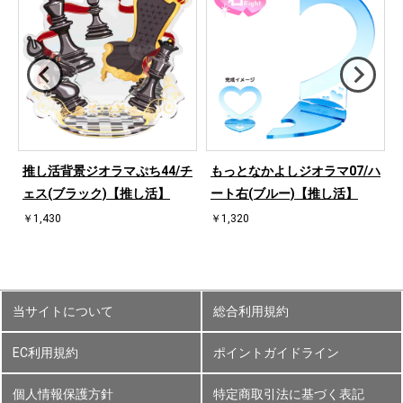
ハ
推し活背景ジオラマぷち44/チ
もっとなかよしジオラマ07/ハ
ェス(ブラック)【推し活】
ート右(ブルー)【推し活】
￥1,430
￥1,320
当サイトについて
総合利用規約
EC利用規約
ポイントガイドライン
個人情報保護方針
特定商取引法に基づく表記