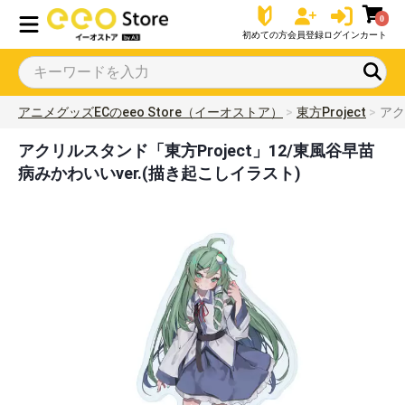
0
初めての方
会員登録
ログイン
カート
アニメグッズECのeeo Store（イーオストア）
東方Project
アク
アクリルスタンド「東方Project」12/東風谷早苗
病みかわいいver.(描き起こしイラスト)