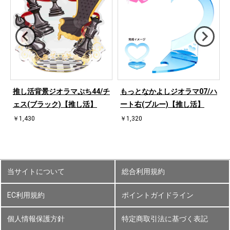
ハ
推し活背景ジオラマぷち44/チ
もっとなかよしジオラマ07/ハ
ェス(ブラック)【推し活】
ート右(ブルー)【推し活】
￥1,430
￥1,320
当サイトについて
総合利用規約
EC利用規約
ポイントガイドライン
個人情報保護方針
特定商取引法に基づく表記