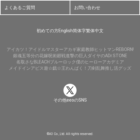
よくあるご質問
お問い合わせ
初めての方
English
简体字
繁体中文
アイカツ！
アイドルマスター
アカギ
家庭教師ヒットマンREBORN!
銀魂
五等分の花嫁
呪術廻戦
進撃の巨人
ダイヤのA
Dr.STONE
名取さな
BLEACH
ブルーロック
僕のヒーローアカデミア
メイドインアビス
遊☆戯☆王
わんぱく！刀剣乱舞
推し活グッズ
その他eeoのSNS
©A3 Co., Ltd. All rights reserved.