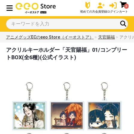
0
初めての方
会員登録
ログイン
カート
アニメグッズECのeeo Store（イーオストア）
天官賜福
アクリル
アクリルキーホルダー「天官賜福」01/コンプリー
トBOX(全6種)(公式イラスト)