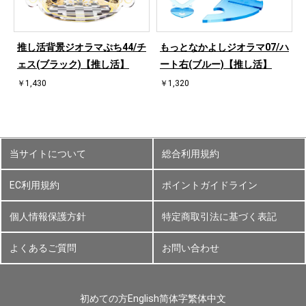
ハ
推し活背景ジオラマぷち44/チ
もっとなかよしジオラマ07/ハ
ェス(ブラック)【推し活】
ート右(ブルー)【推し活】
￥1,430
￥1,320
当サイトについて
総合利用規約
EC利用規約
ポイントガイドライン
個人情報保護方針
特定商取引法に基づく表記
よくあるご質問
お問い合わせ
初めての方
English
简体字
繁体中文