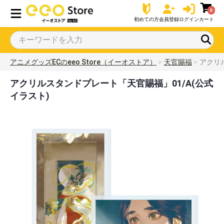
0
初めての方
会員登録
ログイン
カート
アニメグッズECのeeo Store（イーオストア）
天官賜福
アクリ
アクリルスタンドプレート「天官賜福」01/A(公式
イラスト)