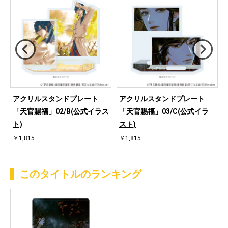
パ
アクリルスタンドプレート
アクリルスタンドプレート
「天官賜福」02/B(公式イラス
「天官賜福」03/C(公式イラ
ト)
スト)
￥1,815
￥1,815
このタイトルのランキング