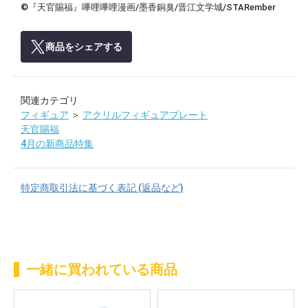
©『天官賜福』嗶哩嗶哩漫画/墨香銅臭/晋江文学城/STARember
商品をシェアする
関連カテゴリ
フィギュア
＞
アクリルフィギュアプレート
天官賜福
4月の新商品特集
特定商取引法に基づく表記 (返品など)
一緒に買われている商品