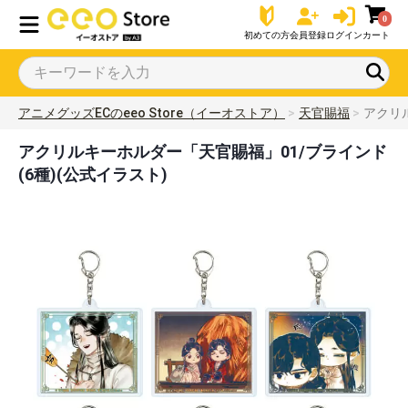
0
初めての方
会員登録
ログイン
カート
アニメグッズECのeeo Store（イーオストア）
天官賜福
アクリ
アクリルキーホルダー「天官賜福」01/ブラインド
(6種)(公式イラスト)