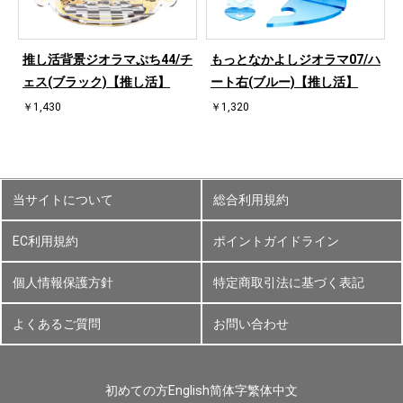
ハ
推し活背景ジオラマぷち44/チ
もっとなかよしジオラマ07/ハ
ェス(ブラック)【推し活】
ート右(ブルー)【推し活】
￥1,430
￥1,320
当サイトについて
総合利用規約
EC利用規約
ポイントガイドライン
個人情報保護方針
特定商取引法に基づく表記
よくあるご質問
お問い合わせ
初めての方
English
简体字
繁体中文