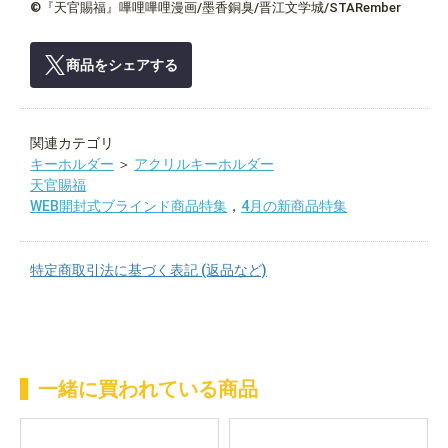
©『天官賜福』嗶哩嗶哩漫画/墨香銅臭/晋江文学城/STARember
商品をシェアする
関連カテゴリ
キーホルダー
＞
アクリルキーホルダー
天官賜福
WEB開封式ブラインド商品特集
，
4月の新商品特集
特定商取引法に基づく表記 (返品など)
一緒に買われている商品