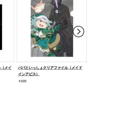
ル（メイ
パパといっしょクリアファイル（メイド
トレーディング
インアビス）
ドインアビス
￥600
￥1,100