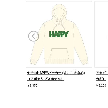
ヤチヨHAPPYパーカー (すこし大きめ)
アカギ1
（アポカリプスホテル）
カギ）
￥9,350
￥2,200