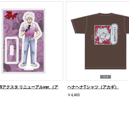
9アクスタ リニューアルver.（ア
ヘナヘナTシャツ（アカギ）
￥4,400