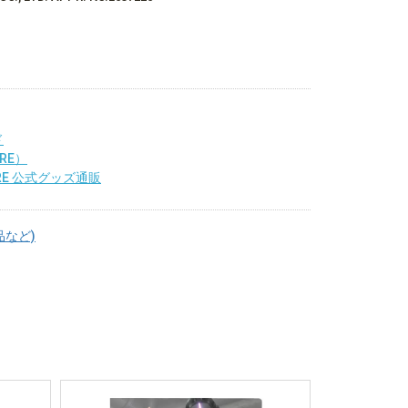
ド
RE）
RE 公式グッズ通販
品など)