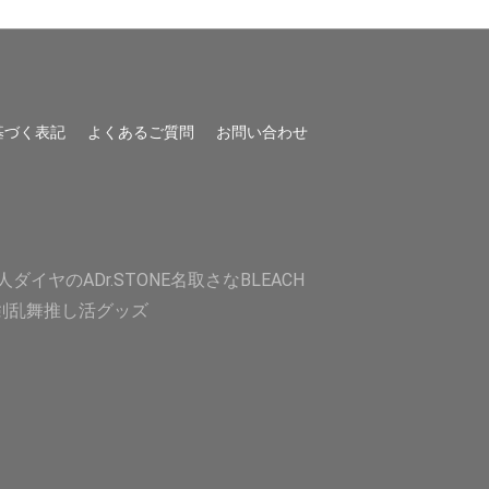
基づく表記
よくあるご質問
お問い合わせ
人
ダイヤのA
Dr.STONE
名取さな
BLEACH
剣乱舞
推し活グッズ