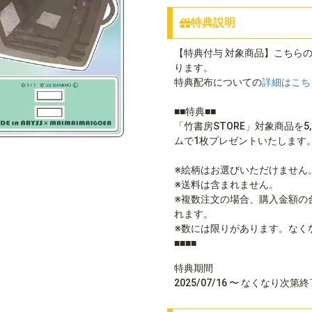
特典説明
【特典付与 対象商品】こちらの
ります。
特典配布についての
詳細はこち
■■特典■■
「竹書房STORE」対象商品を5
ムで1枚プレゼントいたします
※絵柄はお選びいただけません
※送料は含まれません。
※複数注文の場合、購入金額の
れます。
※数には限りがあります。なく
■■■■
特典期間
2025/07/16 〜 なくなり次第