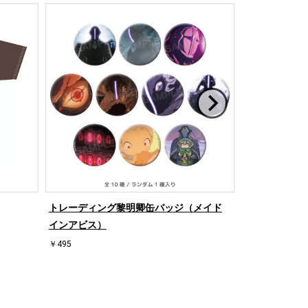
トレーディング黎明卿缶バッジ（メイド
オーゼンだら
インアビス）
（メイドイン
￥495
￥5,500