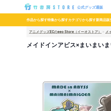
公式グッズ通販
作品から探す
特集から探す
カテゴリから探す
新商品
販
アニメグッズECのeeo Store（イーオストア）
メ
メイドインアビス×まいまい