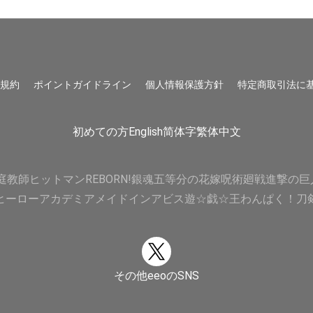
用規約
ポイントガイドライン
個人情報保護方針
特定商取引法に
初めての方
English
简体字
繁体中文
庭教師ヒットマンREBORN!
銀魂
五等分の花嫁
呪術廻戦
進撃の巨
ヒーローアカデミア
メイドインアビス
遊☆戯☆王
わんぱく！刀
その他eeoのSNS