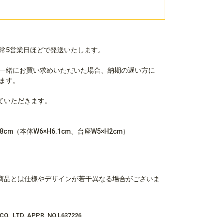
常5営業日ほどで発送いたします。
一緒にお買い求めいただいた場合、納期の遅い方に
ます。
ていただきます。
cm（本体W6×H6.1cm、台座W5×H2cm）
商品とは仕様やデザインが若干異なる場合がございま
 CO., LTD. APPR. NO.L637226