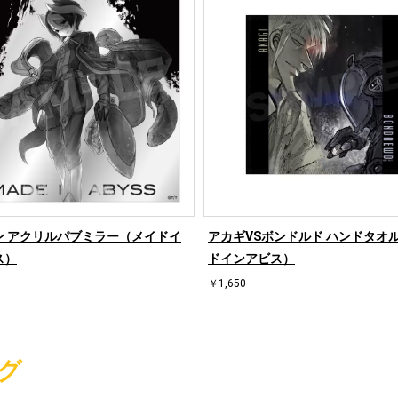
ン アクリルパブミラー（メイドイ
アカギVSボンドルド ハンドタオ
ス）
ドインアビス）
￥1,650
グ