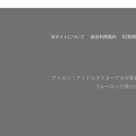
当サイトについて
総合利用規約
EC利
アイカツ！
アイドルマスター
アカギ
家
ブルーロック
僕の