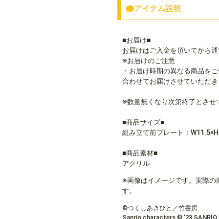
アイテム説明
■お届け■
お届けはご入金を頂いてから通
※お届けのご注意
・お届け時期の異なる商品をご
合わせてお届けさせていただき
※数量無くなり次第終了とさせ
■商品サイズ■
組み立て前プレート：W11.5×H8
■商品素材■
アクリル
※画像はイメージです。実際の
す。
©つくしあきひと／竹書房
Sanrio characters © '23 SANRIO